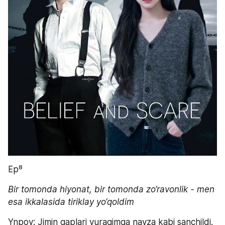
Ep⁸
Bir tomonda hiyonat, bir tomonda zo‘ravonlik - men 
esa ikkalasida tiriklay yo‘qoldim
Ynpov: Jimin gaplari yuragimga nayza kabi sanchildi. 