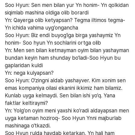
Soo Hyun: Sen men bilan yur Yn honim- Yn qolkidan 
siqimlab mashina oldiga olib borardi
Yn: Qayerga olib ketyapsan? Tegma iltimos tegma-
Yn ichida vahima uyg‘ongancha
Soo Hyun: Biz endi buyog‘iga birga yashaymiz Yn 
honim- Soo hyun Yn sochlarini ortga olib
Yn: Men sen bilan ketmayman oyim bilan yashayman 
bundan keyin ham shunday bo‘ladi-Soo Hyun bu 
gaplaridan kuldi
Yn: nega kulyapsan? 
Soo Hyun: O‘zingni aldab yashayver. Kim xonim sen 
emas kompaniya oilasi ekanini ikkimiz ham bilamiz. 
Kunlab uyga kelmaydi. Sen bilan ishi yo‘q. Yana 
faktlar keltiraymi?
Yn: Yolg‘on oyim meni yaxshi ko‘radi aldayapsan men 
uyga ketaman hoziroq- Soo Hyun Ynni majburlab 
mashinaga o‘tkazdi. 
Soo Hyun rulda haydab ketarkan, Yn hali ham 