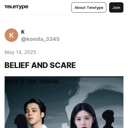
About Teletype
Join
K
K
@komila_3345
May 14, 2025
BELIEF AND SCARE