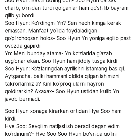
Soo Hyun: Baxtli bo‘ling ooh- Soo Hyun qarsak 
chalib, o‘rnidan turdi qolganlar ham qo‘shilib bayram 
qilib yubordi
Soo Hyun: Ko‘rdingmi Yn? Sen hech kimga kerak 
emassan. Manfaat yo‘lida foydaladigan 
qo‘g‘irchoqsan holos- Soo Hyun Yn yoniga egilib past 
ovozda gapirdi
Yn: Meni bunday atama- Yn ko‘zlarida g‘azab 
uyg‘onar ekan. Soo Hyun ham jiddiy tusga kirdi
Soo Hyun: Ko‘zlaringdan ayrilishni istamang bas qil. 
Aytgancha, balki hammani oldida qilgan ishimizni 
takrorlarmiz a? Kim ko‘proq ularni hayron 
qoldirarkin? Axaxax- Soo Hyun ustidan kulib Yn 
javob bermadi.
Soo Hyun xonaga kirarkan ortidan Hye Soo ham 
kirdi.
Hye Soo: Sevgilim natijasi ish beradi degan edim 
ko‘rdingmi?- Hye Soo Soo Hyun bo‘yniga qo‘lini 