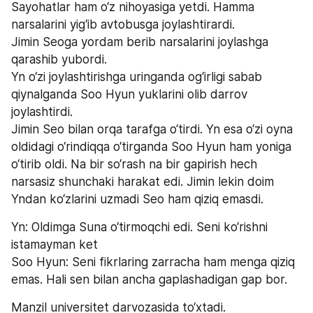
Sayohatlar ham o‘z nihoyasiga yetdi. Hamma 
narsalarini yig‘ib avtobusga joylashtirardi. 
Jimin Seoga yordam berib narsalarini joylashga 
qarashib yubordi.
Yn o‘zi joylashtirishga uringanda og‘irligi sabab 
qiynalganda Soo Hyun yuklarini olib darrov 
joylashtirdi. 
Jimin Seo bilan orqa tarafga o‘tirdi. Yn esa o‘zi oyna 
oldidagi o‘rindiqqa o‘tirganda Soo Hyun ham yoniga 
o‘tirib oldi. Na bir so‘rash na bir gapirish hech 
narsasiz shunchaki harakat edi. Jimin lekin doim 
Yndan ko‘zlarini uzmadi Seo ham qiziq emasdi.
Yn: Oldimga Suna o‘tirmoqchi edi. Seni ko‘rishni 
istamayman ket
Soo Hyun: Seni fikrlaring zarracha ham menga qiziq 
emas. Hali sen bilan ancha gaplashadigan gap bor.
Manzil universitet darvozasida to‘xtadi. 