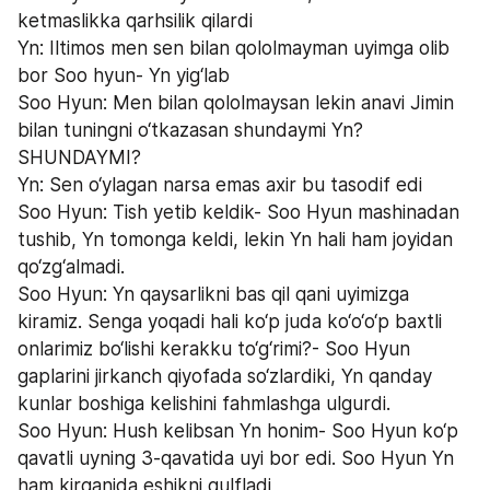
ketmaslikka qarhsilik qilardi
Yn: Iltimos men sen bilan qololmayman uyimga olib 
bor Soo hyun- Yn yig‘lab
Soo Hyun: Men bilan qololmaysan lekin anavi Jimin 
bilan tuningni o‘tkazasan shundaymi Yn? 
SHUNDAYMI? 
Yn: Sen o‘ylagan narsa emas axir bu tasodif edi
Soo Hyun: Tish yetib keldik- Soo Hyun mashinadan 
tushib, Yn tomonga keldi, lekin Yn hali ham joyidan 
qo‘zg‘almadi. 
Soo Hyun: Yn qaysarlikni bas qil qani uyimizga 
kiramiz. Senga yoqadi hali ko‘p juda ko‘o‘o‘p baxtli 
onlarimiz bo‘lishi kerakku to‘g‘rimi?- Soo Hyun 
gaplarini jirkanch qiyofada so‘zlardiki, Yn qanday 
kunlar boshiga kelishini fahmlashga ulgurdi.
Soo Hyun: Hush kelibsan Yn honim- Soo Hyun ko‘p 
qavatli uyning 3-qavatida uyi bor edi. Soo Hyun Yn 
ham kirganida eshikni qulfladi