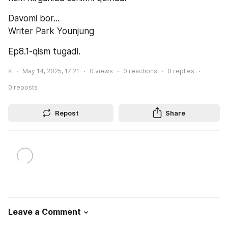
Davomi bor...
Writer Park Younjung
Ep8.1-qism tugadi.
K
May 14, 2025, 17:21
0
views
0
reactions
0
replies
0
reposts
Repost
Share
Leave a Comment