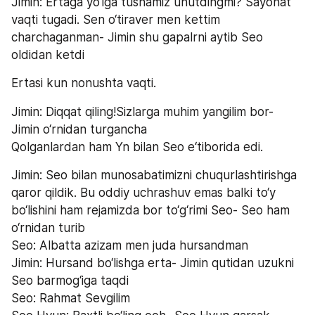
Jimin: Ertaga yo‘lga tushamiz unutdingmi? Sayohat 
vaqti tugadi. Sen o‘tiraver men kettim 
charchaganman- Jimin shu gapalrni aytib Seo 
oldidan ketdi
Ertasi kun nonushta vaqti.
Jimin: Diqqat qiling!Sizlarga muhim yangilim bor- 
Jimin o‘rnidan turgancha
Qolganlardan ham Yn bilan Seo e‘tiborida edi.
Jimin: Seo bilan munosabatimizni chuqurlashtirishga 
qaror qildik. Bu oddiy uchrashuv emas balki to‘y 
bo‘lishini ham rejamizda bor to‘g‘rimi Seo- Seo ham 
o‘rnidan turib
Seo: Albatta azizam men juda hursandman
Jimin: Hursand bo‘lishga erta- Jimin qutidan uzukni 
Seo barmog‘iga taqdi
Seo: Rahmat Sevgilim