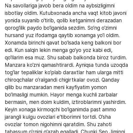
Na savollariga javob bera oldim na aybsizligimni 
isbotlay oldim. Kutubxonada ancha vaqt kitob javoni 
yonida suyanib o‘tirib, qolib ketganimni derazadan 
qorog‘ilik paydo bo‘lganida sezdim. So‘ng o‘zimni 
hursand yuz ifodamga qaytib xonamga yo‘l oldim. 
Xonamda birinchi qavat bo‘lsada keng balkoni bor 
edi. Kun salqin lekin menga go‘yo yoz kabi edi, 
qo‘llarim esa muz. Shu sabab balkonda biroz turdim. 
Manzara ko‘zni qamashtirardi. Ayniqsa tunda uzoqda 
tog‘lar tepaliklar ko‘plab daraxtlar ham ularga mitti 
chiroqchalar o‘ralgandi chigirtkalar ovozi. Qanday 
qilib bu manzaradan meni kayfiyatim yomon 
bo‘lmasligi mumkin. Hayor menga kuchli zarbalar 
bermasin, men doim kuldim, iztiroblarimni yashirdim. 
Keyin xonaga kirmoqchi bo‘lganimda past ammo 
jarangli kulgu ovozlari e‘tiborimni tortdi. O‘sha 
ovozlar tomon nigohimni qaratdim. Shu zahoti 
tabassum o‘rnini g‘azab egalladi. Chunki Seo Jiminni 