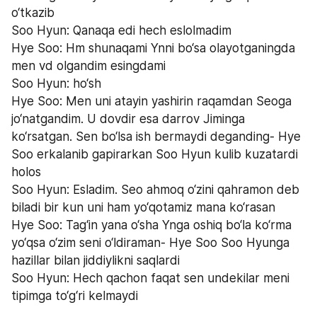
o‘tkazib
Soo Hyun: Qanaqa edi hech eslolmadim
Hye Soo: Hm shunaqami Ynni bo‘sa olayotganingda 
men vd olgandim esingdami
Soo Hyun: ho‘sh
Hye Soo: Men uni atayin yashirin raqamdan Seoga 
jo‘natgandim. U dovdir esa darrov Jiminga 
ko‘rsatgan. Sen bo‘lsa ish bermaydi deganding- Hye 
Soo erkalanib gapirarkan Soo Hyun kulib kuzatardi 
holos
Soo Hyun: Esladim. Seo ahmoq o‘zini qahramon deb 
biladi bir kun uni ham yo‘qotamiz mana ko‘rasan
Hye Soo: Tag‘in yana o‘sha Ynga oshiq bo‘la ko‘rma 
yo‘qsa o‘zim seni o‘ldiraman- Hye Soo Soo Hyunga 
hazillar bilan jiddiylikni saqlardi
Soo Hyun: Hech qachon faqat sen undekilar meni 
tipimga to‘g‘ri kelmaydi