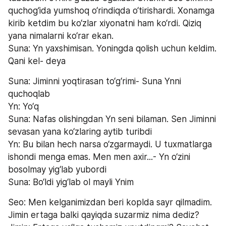
quchog‘ida yumshoq o‘rindiqda o‘tirishardi. Xonamga 
kirib ketdim bu ko‘zlar xiyonatni ham ko‘rdi. Qiziq 
yana nimalarni ko‘rar ekan. 
Suna: Yn yaxshimisan. Yoningda qolish uchun keldim. 
Qani kel- deya
Suna: Jiminni yoqtirasan to‘g‘rimi- Suna Ynni 
quchoqlab
Yn: Yo‘q 
Suna: Nafas olishingdan Yn seni bilaman. Sen Jiminni 
sevasan yana ko‘zlaring aytib turibdi
Yn: Bu bilan hech narsa o‘zgarmaydi. U tuxmatlarga 
ishondi menga emas. Men men axir...- Yn o‘zini 
bosolmay yig‘lab yubordi
Suna: Bo‘ldi yig‘lab ol mayli Ynim
Seo: Men kelganimizdan beri koplda sayr qilmadim. 
Jimin ertaga balki qayiqda suzarmiz nima dediz?