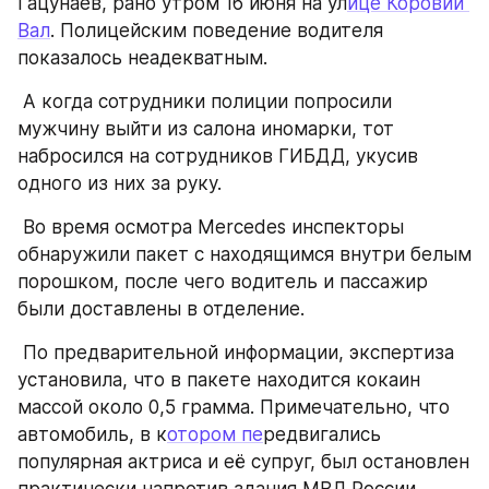
Гацунаев, рано утром 16 июня на ул
ице Коровий 
Вал
. Полицейским поведение водителя 
показалось неадекватным. 
 А когда сотрудники полиции попросили 
мужчину выйти из салона иномарки, тот 
набросился на сотрудников ГИБДД, укусив 
одного из них за руку. 
 Во время осмотра Merсedes инспекторы 
обнаружили пакет с находящимся внутри белым 
порошком, после чего водитель и пассажир 
были доставлены в отделение. 
 По предварительной информации, экспертиза 
установила, что в пакете находится кокаин 
массой около 0,5 грамма. Примечательно, что 
автомобиль, в к
отором пе
редвигались 
популярная актриса и её супруг, был остановлен 