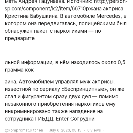
мать Андрея Гацунаева. Источник: http://person-
sp.com/component/k2/item/66710ржана актриса 
Кристина Бабушкина. В автомобиле Merсedes, в 
котором она передвигалась, полицейскими был 
обнаружен пакет с наркотиками — по 
предварите
льной информации, в нём находилось около 0,5 
грамма кок
аина. Автомобилем управлял муж актрисы, 
известной по сериалу «Беспринципные», он же 
стал и фигурантом сразу двух дел — помимо 
незаконного приобретения наркотиков ему 
инкриминировано также нападение на 
сотрудника ГИБДД. Enter Сотрудни 
@kompromat_kitchen
July 6, 2023, 08:15
0
views