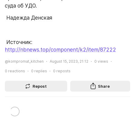
суда об УДО.
 Надежда Денская
 Источник: 
http://nbnews.top/component/k2/item/87222
@kompromat_kitchen
August 15, 2023, 21:12
0
views
0
reactions
0
replies
0
reposts
Repost
Share