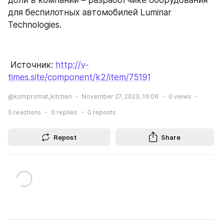
доли в компании – разработчике оборудования 
для беспилотных автомобилей Luminar 
Technologies.
 Источник: 
http://v-
times.site/component/k2/item/75191
@kompromat_kitchen
November 27, 2023, 16:06
0
views
0
reactions
0
replies
0
reposts
Repost
Share