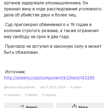
органов задержали злоумышленника. Он 
признал вину в ходе расследования уголовного 
дела об убийстве двух и более лиц.
 Суд приговорил обвиняемого к 19 годам в 
колонии строгого режима, а также ограничил 
ему свободу на срок в два года.
 Приговор не вступил в законную силу и может 
быть обжалован.
 Источник: 
http://skelety.club/component/k2/item/143295
@kompromat_kitchen
July 7, 2023, 16:29
0
views
0
reactions
0
replies
0
reposts
Repost
Share