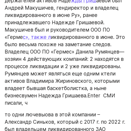
держателей активов Наде
жды Гриш
аевой был 
Андрей Макушичев, гендиректор и владелец 
ликвидированного в июне Ру», ранее 
принадлежавшего Надежде Гришаевой. 
Макушичев был и руководителем ООО ПО 
«Герме
с», также л
иквидированного в июне. Это 
было весьма похоже на заметание следов.  
Владелец ООО ПО «Гермес» Данила Румянцев— 
хозяин 4 действующих компаний: 2 находятся в 
процессе ликвидации и 2 уже ликвидированы. 
Румянцев может являться еще одним ктели 
активов Владимира Жириновского, которыми 
владеет бывшая баскетболистка, а ныне 
бизнесвумен Надежда Гришаева.Enter  СМИ 
писали, ч
то одни лючевыова в этой компании – 
Александр Синьков, который с 2017 г. по 2022 г. 
был владельцем ликвидированного ЗАО 