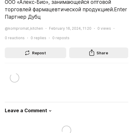
ООО «Алекс-Био», занимающейся оптовой 
торговлей фармацевтической продукцией.Enter  
Партнер Дубц
@kompromat_kitchen
February 16, 2024, 11:20
0
views
0
reactions
0
replies
0
reposts
Repost
Share
Leave a Comment