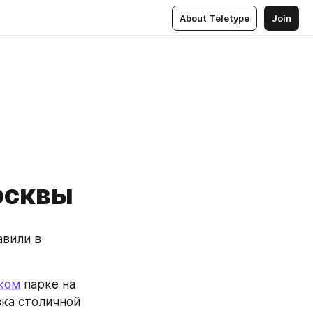
About Teletype
Join
осквы
вили в 
ком
 парке на 
ка столичной 