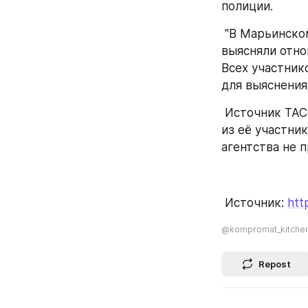
полиции. 
 "В Марьинском парке произошел конфликт с участием пяти человек, которые 
выясняли отно
Всех участник
для выяснения
 Источник ТАСС в правоохранительных органах отметил, что в ходе драки один 
из её участни
агентства не п
 Источник: 
htt
@kompromat_kitche
Repost