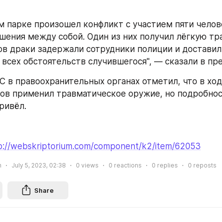
шения между собой. Один из них получил лёгкую тра
ов драки задержали сотрудники полиции и доставили
 всех обстоятельств случившегося", — сказали в пре
ков применил травматическое оружие, но подробнос
ривёл.
p://webskriptorium.com/component/k2/item/62053
n
July 5, 2023, 02:38
0
views
0
reactions
0
replies
0
reposts
Share