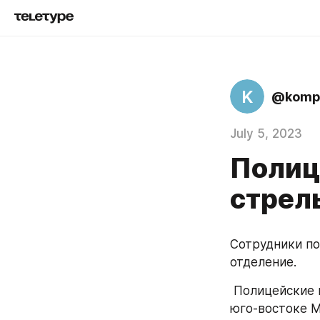
K
@kompr
July 5, 2023
Полиц
стрел
Сотрудники по
отделение. 
 Полицейские 
юго-востоке М