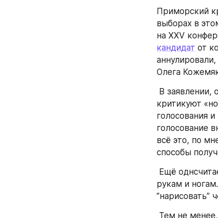
Приморский кр
выборах в это
кандидат
 от к
аннулировали,
Олега Кожемяк
 В заявлении, опубликованном по итогам конференции, приморские коммунисты 
критикуют «но
голосования и
голосование вн
всё это, по м
способы получ
 Ещё однсчитаем возможным участвовать в выборах, поскольку нас связали по 
рукам и ногам
”нарисовать” 
 Тем не менее, коммунисты призвали своих сторонников прийти на 