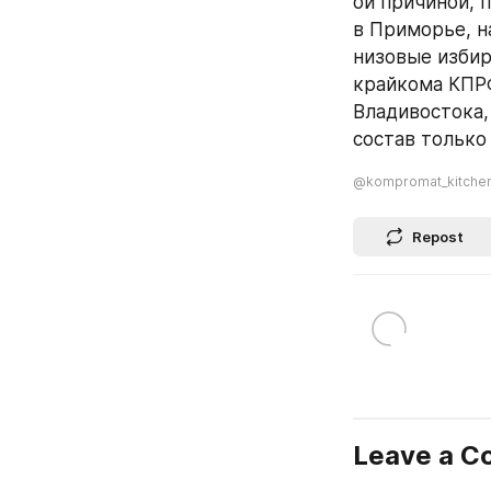
ой причиной, 
в Приморье, н
низовые избир
крайкома КПРФ
Владивостока,
состав только
@kompromat_kitche
Repost
Leave a 