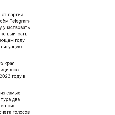
оём Telegram-
у участвовать 
не выиграть. 
ующем году 
 ситуацию 
иционно 
2023 году в 
тура два 
и врио 
чета голосов 