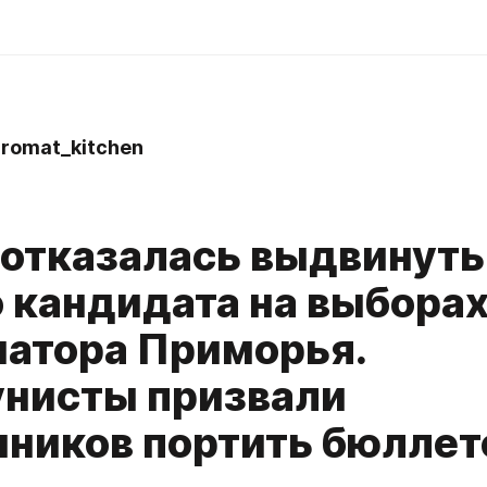
omat_kitchen
отказалась выдвинуть
о кандидата на выбора
натора Приморья.
нисты призвали
нников портить бюллет