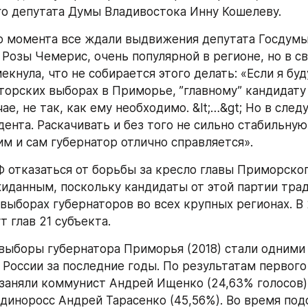
о депутата Думы Владивостока Инну Кошелеву.
Розы Чемерис, очень популярной в регионе, но в св
екнула, что не собирается этого делать: «Если я буд
аторских выборах в Приморье, ”главному” кандидату 
ае, не так, как ему необходимо. &lt;…&gt; Но в след
ента. Раскачивать и без того не сильно стабильную
им и сам губернатор отлично справляется».
иданным, поскольку кандидаты от этой партии трад
выборах губернаторов во всех крупных регионах. В 
 глав 21 субъекта.
 России за последние годы. По результатам первого 
заняли коммунист Андрей Ищенко (24,63% голосов) 
единоросс Андрей Тарасенко (45,56%). Во время подс