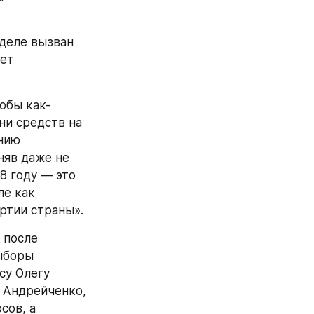
ет 
ни средств на 
нию 
няв даже не 
8 году — это 
е как 
ртии страны».
боры 
у Олегу 
 Андрейченко, 
ов, а 