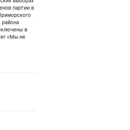
ских выборах 
нов партии в 
Приморского 
района 
ключены в 
er «Мы не  