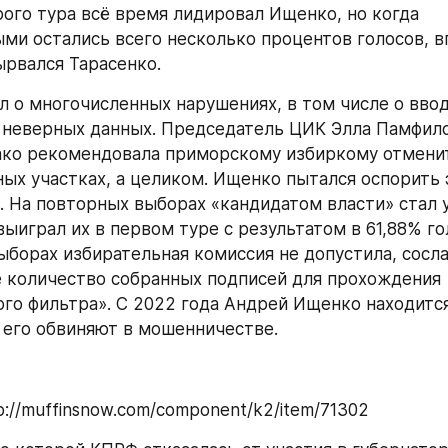
рого тура всё время лидировал Ищенко, но когда 
ми остались всего несколько процентов голосов, в
рвался Тарасенко.
неверных данных. Председатель ЦИК Элла Памфило
ако рекомендовала приморскому избиркому отменит
ных участках, а целиком. Ищенко пытался оспорить 
. На повторных выборах «кандидатом власти» стал у
выиграл их в первом туре с результатом в 61,88% го
выборах избирательная комиссия не допустила, сосла
 количество собранных подписей для прохождения 
го фильтра». С 2022 года Андрей Ищенко находится
 его обвиняют в мошенничестве.
tp://muffinsnow.com/component/k2/item/71302