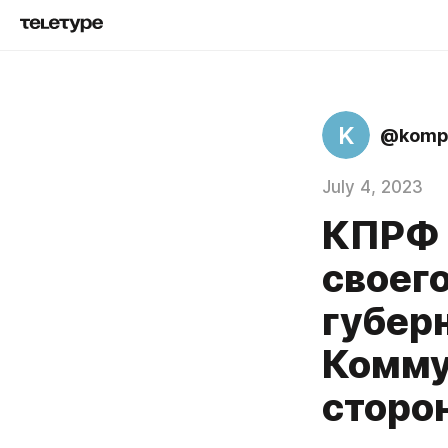
K
@kompr
July 4, 2023
КПРФ 
своег
губер
Комму
сторо