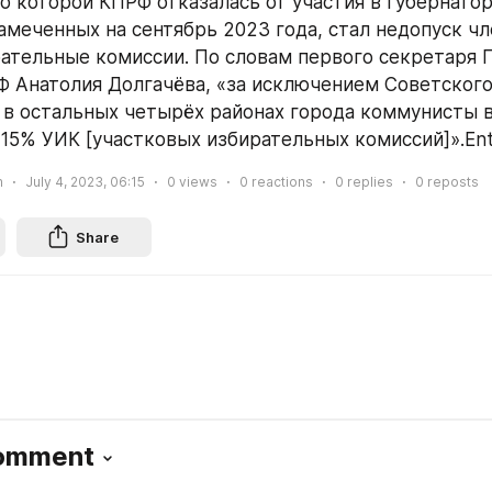
по которой КПРФ отказалась от участия в губернатор
амеченных на сентябрь 2023 года, стал недопуск чле
ательные комиссии. По словам первого секретаря 
 Анатолия Долгачёва, «за исключением Советского 
 в остальных четырёх районах города коммунисты в
 15% УИК [участковых избирательных комиссий]».Ent
n
July 4, 2023, 06:15
0
views
0
reactions
0
replies
0
reposts
Share
Comment