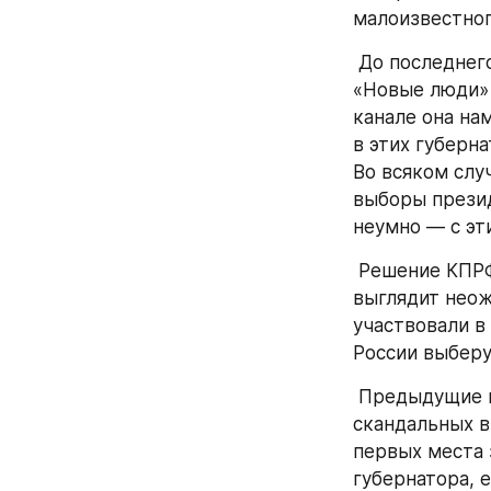
малоизвестног
 До последнего момента все ждали выдвижения депутата Госдумы от партии 
«Новые люди» 
канале она нам
в этих губерн
Во всяком случ
выборы презид
неумно — с эт
 Решение КПРФ отказаться от борьбы за кресло главы Приморского края 
выглядит неож
участвовали в 
России выберут
 Предыдущие выборы губернатора Приморья (2018) стали одними из самых 
скандальных в
первых места 
губернатора, 