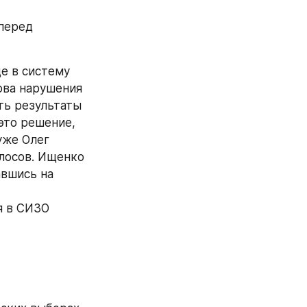
перед 
ва нарушения 
ь результаты 
это решение, 
же Олег 
лосов. Ищенко 
вшись на 
 в СИЗО 