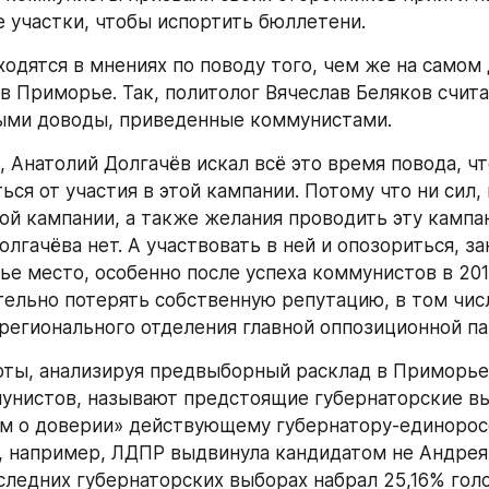
 участки, чтобы испортить бюллетени.
 Приморье. Так, политолог Вячеслав Беляков счита
ыми доводы, приведенные коммунистами.
ься от участия в этой кампании. Потому что ни сил, 
ой кампании, а также желания проводить эту кампа
лгачёва нет. А участвовать в ней и опозориться, за
ье место, особенно после успеха коммунистов в 201
тельно потерять собственную репутацию, в том числ
регионального отделения главной оппозиционной па
унистов, называют предстоящие губернаторские вы
 о доверии» действующему губернатору-единоросс
, например, ЛДПР выдвинула кандидатом не Андрея
следних губернаторских выборах набрал 25,16% голос