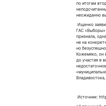
по итогам вто
неподсчитанны
неожиданно вы
 Ищенко заявил о многочисленных нарушениях, в том числе о вводе в систему 
ГАС «Выборы» 
признала, одн
не на конкрет
но безуспешно
Кожемяко, он 
до участия в 
недостаточное
«муниципально
Владивостока,
 Источник: ht