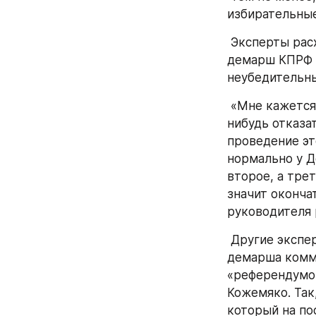
избирательные
 Эксперты расходятся в мнениях по поводу того, чем же на самом деле вызван 
демарш КПРФ в
неубедительн
 «Мне кажется, Анатолий Долгачёв искал всё это время повода, чтобы как-
нибудь отказат
проведение эт
нормально у До
второе, а трет
значит оконча
руководителя 
 Другие эксперты, анализируя предвыборный расклад в Приморье после 
демарша комм
«референдумом
Кожемяко. Так
который на по