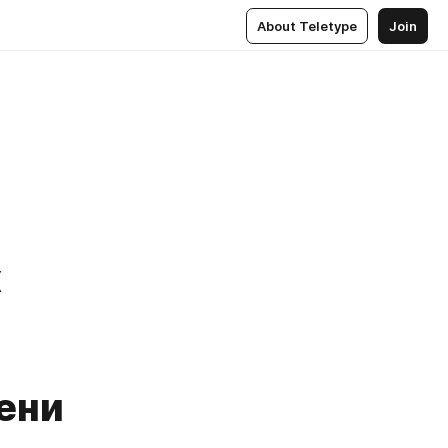
About Teletype
Join
х
ени