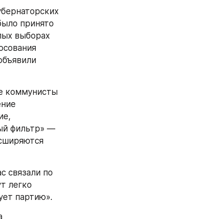
бернаторских 
было принято 
на XXV конференции Приморского отделения компартии. На прошлых выборах 
осования 
объявили 
ние 
е, 
й фильтр» — 
сширяются 
т легко 
ует партию».