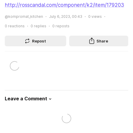
http://rosscandal.com/component/k2/item/179203
@kompromat_kitchen
July 6, 2023, 00:43
0
views
0
reactions
0
replies
0
reposts
Repost
Share
Leave a Comment