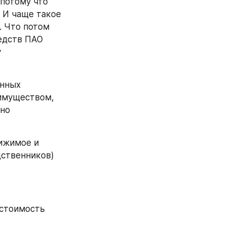
 И чаще такое 
 Что потом 
едств ПАО 
 
имуществом, 
но 
ственников) 