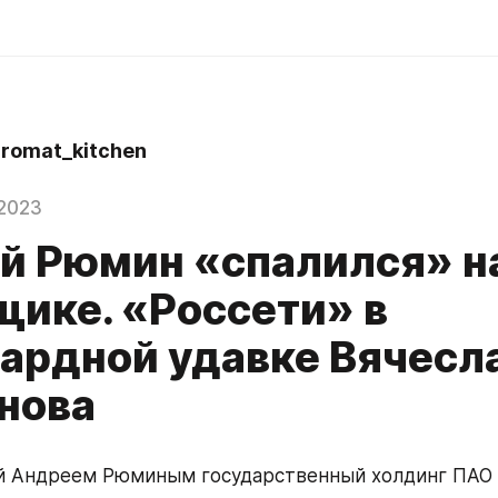
omat_kitchen
2023
й Рюмин «спалился» на
щике. «Россети» в
ардной удавке Вячесл
нова
й Андреем Рюминым государственный холдинг ПАО «