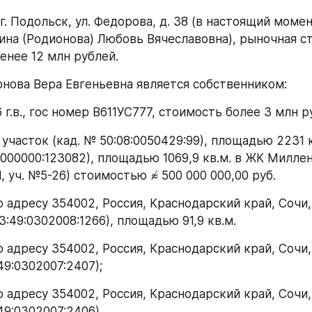
ина (Родионова) Любовь Вячеславовна), рыночная ст
енее 12 млн рублей.
онова Вера Евгеньевна является собственником:
6 г.в., гос номер В611УС777, стоимость более 3 млн р
0000000:123082), площадью 1069,9 кв.м. в ЖК Миллени
1, уч. №5-26) стоимостью ≉ 500 000 000,00 руб.
23:49:0302008:1266), площадью 91,9 кв.м.
:49:0302007:2407);
:49:0302007:2406).