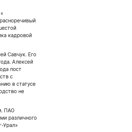
« 
расноречивый 
шестой 
ка кадровой 
да. Алексей 
ода пост 
тв с 
нию в статусе 
дство не 
ми различного 
-Урал» 