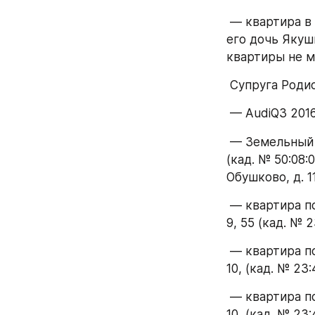
 — квартира в г. Подольск, ул. Федорова, д. 38 (в настоящий момент проживает 
его дочь Якуш
квартиры не м
 Супруга Роди
 — AudiQ3 201
 — Земельный участок (кад. № 50:08:0050429:99), площадью 2231 кв.м. с домом 
(кад. № 50:08:
Обушково, д. 1
 — квартира по адресу 354002, Россия, Краснодарский край, Сочи, Депутатская, 
9, 55 (кад. № 
 — квартира по адресу 354002, Россия, Краснодарский край, Сочи, Депутатская 
10, (кад. № 23
 — квартира по адресу 354002, Россия, Краснодарский край, Сочи, Депутатская 
10, (кад. № 23