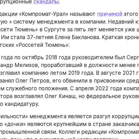
ррупционные 
скандалы
.
едакции «Компромат-Урал» называют 
причиной
 этого 
ую » систему менеджмента в компании. Недавний к
ссети Тюмень» в Сургуте за пять лет меняется уже 
 Им стала 37-летняя Елена Бакланова. Краткая хрони
тских «Россетей Тюмень»:
андр Мелихов, проработавший в должности менее го
главил компанию летом 2019 года. В августе 2021 г
занял Олег Петров, его обвинили в присвоении средс
м служебного положения. С апреля 2022 года компа
тора возглавлял Олег Кинаш, но федеральное руково
о кандидатуру.
го «дочки» являются крупнейшим в стране заказчика
промышленной связи. Коллеги редакции «Компромат