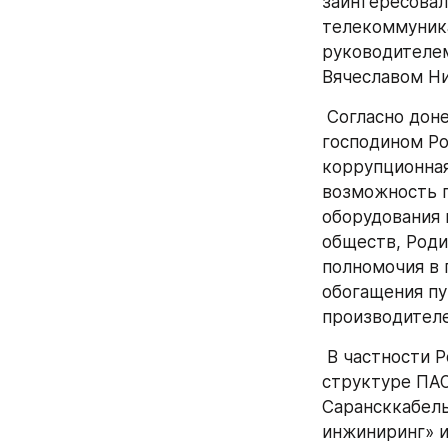
заинтересовал
телекоммуника
руководителем
Вячеславом Н
 Согласно донесениям источников, изученных редакцией «Компромат-Урал», 
господином Ро
коррупционная
возможность п
оборудования 
обществ, Роди
полномочия в 
обогащения пу
производителе
 В частности Родионов, за крупные денежные вознаграждения продвигает в 
структуре ПАО
Сарансккабель
инжиниринг» и