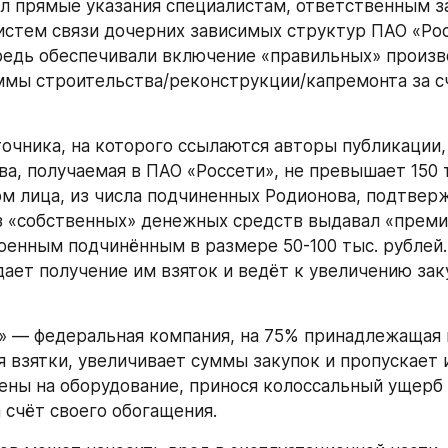
л прямые указания специалистам, ответственным за
истем связи дочерних зависимых структур ПАО «Рос
редь обеспечивали включение «правильных» произво
мы строительства/реконструкции/капремонта за сч
ва, получаемая в ПАО «Россети», не превышает 150 т
ом лица, из числа подчиненных Родионова, подтвержд
 «собственных» денежных средств выдавал «премии
оенным подчинённым в размере 50-100 тыс. рублей.
ает получение им взяток и ведёт к увеличению зак
 взятки, увеличивает суммы закупок и пропускает и
ны на оборудование, принося колоссальный ущерб 
а счёт своего обогащения.