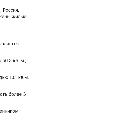
ожены жилые 
венником: