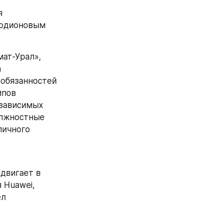
 
одионовым 
 
обязанностей 
пов 
зависимых 
лжностные 
ичного 
Huawei, 
л 