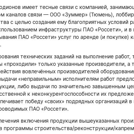
м каналов связи — ООО «Зуммер» (Тюмень), лоббир
тва с целью создания ему благоприятных условий ра
использованием инфраструктуры ПАО «Россети», и в
вания ПАО «Россети» услуг по аренде (и покупке) ка
.
ы «проходили» только указанные производители, а т
ействия вовлечённых производителей оборудования
ыдачи «неправильным» исполнителям работ предло
укции, либо выдачи по значительно завышенным цен
сственной к неконкурентоспособности их предложе
печивает победу «своих» подрядных организаций в 
роводимых ПАО «Россети».
в программы строительства/реконструкции/капремон