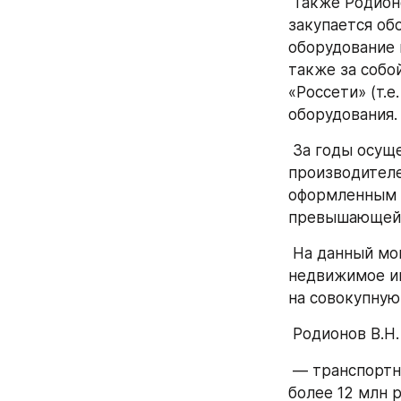
 Также Родионов может наносить вред в эксплуатационной части, потому что 
закупается об
оборудование 
также за собо
«Россети» (т.е
оборудования.
 За годы осуществляемого им «курирования» продукции определённых 
производителе
оформленным н
превышающей 
 На данный момент Родионов является бенефициаром активов (движимое и 
недвижимое им
на совокупну
 Родионов В.Н
 — транспортное средство BMW X7 2021 г.в. госномер А902ЕО797, стоимость 
более 12 млн р