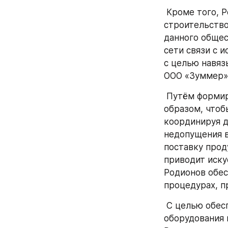
 Кроме того, Родионов имеет тесные связи с компанией, занимающейся 
строительство
данного общес
сети связи с 
с целью навязы
ООО «Зуммер»
 Путём формирования технических заданий на выполнение работ, таким 
образом, чтоб
координируя д
недопущения в
поставку прод
приводит иску
Родионов обес
процедурах, п
 С целью обеспечения включения продукции вышеуказанных производителей 
оборудования 