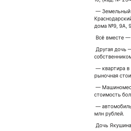
 — Земельный участок (доля в праве 919/105958) по адресу 354002, Россия, 
Краснодарский
дома №9, 9А, 9
 Всё вместе —
 Другая дочь — Галышкина (Родионова) Надежда Вячеславовна — является 
собственником
 — квартира в г. Москва, ул. Маршала Тухачевского д. 51, площадью 56,3 кв. м., 
рыночная стои
 — Машиноместо г. Москва, ул. Маршала Тухачевского д. 51, площадью 13.1 кв.м. 
стоимость бол
 — автомобиль Genesis G70 2018 г.в., гос. номер E468КО799, стоимость более 3 
млн рублей.
 Дочь Якушин