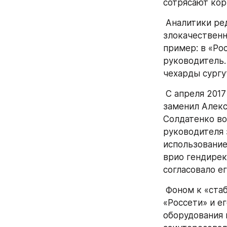
сотрясают ко
 Аналитики р
злокачественн
пример: в «Ро
руководитель.
чехарды сургу
 С апреля 2017 года по октябрь 2018 года руководителем был Сергей Савчук. Его 
заменил Алекс
Солдатенко воз
руководителя 
использование
врио гендирек
согласовало ег
 Фоном к «стабильности» менеджмента является разгул коррупции. ПАО 
«Россети» и е
оборудования 