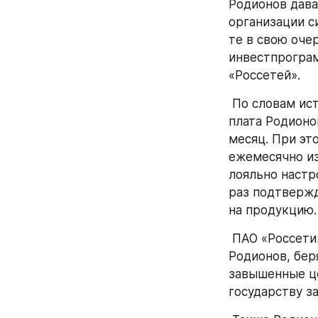
Родионов дава
организации с
те в свою оче
инвестпрограм
«Россетей».
 По словам источника, на которого ссылаются авторы публикации, заработная 
плата Родионо
месяц. При эт
ежемесячно из
лояльно настр
раз подтвержд
на продукцию.
 ПАО «Россети» — федеральная компания, на 75% принадлежащая государству. 
Родионов, беря
завышенные це
государству з