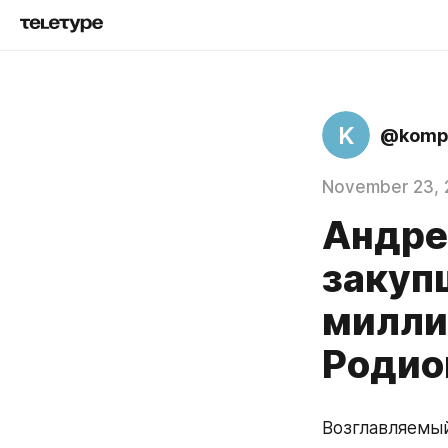
K
@kompr
November 23, 
Андре
закуп
милли
Родио
Возглавляемы