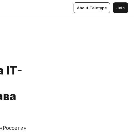
About Teletype
Join
 IT-
ава
Россети» 