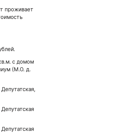
оимость 
ублей.
ум (М.О. д. 