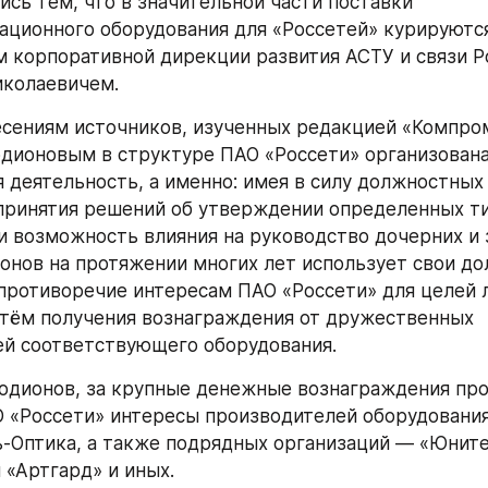
ись тем, что в значительной части поставки 
ционного оборудования для «Россетей» курируются
 корпоративной дирекции развития АСТУ и связи Р
иколаевичем.
дионовым в структуре ПАО «Россети» организована
 деятельность, а именно: имея в силу должностных 
ринятия решений об утверждении определенных ти
и возможность влияния на руководство дочерних и 
онов на протяжении многих лет использует свои до
противоречие интересам ПАО «Россети» для целей л
тём получения вознаграждения от дружественных 
й соответствующего оборудования.
 «Россети» интересы производителей оборудования 
-Оптика, а также подрядных организаций — «Юните
 «Артгард» и иных.