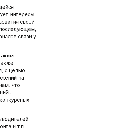
ует интересы 
звития своей 
 последующем, 
налов связи у 
акже 
, с целью 
жений на 
ам, что 
ний… 
конкурсных 
та и т.п. 