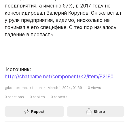
предприятия, а именно 57%, в 2017 году не 
консолидировал Валерий Корунов. Он же встал 
у руля предприятия, видимо, нисколько не 
понимая в его специфике. С тех пор началось 
падение в пропасть.
 Источник: 
http://chatname.net/component/k2/item/82180
@kompromat_kitchen
March 1, 2024, 01:39
0
views
0
reactions
0
replies
0
reposts
Repost
Share