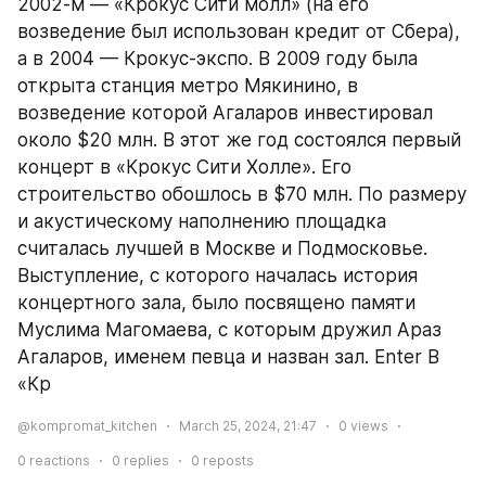
2002-м — «Крокус Сити молл» (на его 
возведение был использован кредит от Сбера), 
а в 2004 — Крокус-экспо. В 2009 году была 
открыта станция метро Мякинино, в 
возведение которой Агаларов инвестировал 
около $20 млн. В этот же год состоялся первый 
концерт в «Крокус Сити Холле». Его 
строительство обошлось в $70 млн. По размеру 
и акустическому наполнению площадка 
считалась лучшей в Москве и Подмосковье. 
Выступление, с которого началась история 
концертного зала, было посвящено памяти 
Муслима Магомаева, с которым дружил Араз 
Агаларов, именем певца и назван зал. Enter В 
«Кр 
@kompromat_kitchen
March 25, 2024, 21:47
0
views
0
reactions
0
replies
0
reposts