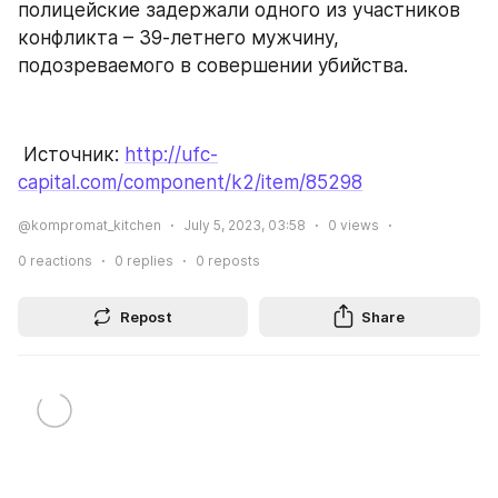
полицейские задержали одного из участников 
конфликта – 39-летнего мужчину, 
подозреваемого в совершении убийства.
 Источник: 
http://ufc-
capital.com/component/k2/item/85298
@kompromat_kitchen
July 5, 2023, 03:58
0
views
0
reactions
0
replies
0
reposts
Repost
Share