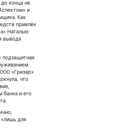
до конца не 
спектом» и 
щика. Как 
едств привлёк 
а» Наталью 
 вывода 
луживанием 
ООО «Гризар» 
кнула, что 
ие, 
 банка и его 
а. 
«лишь для 