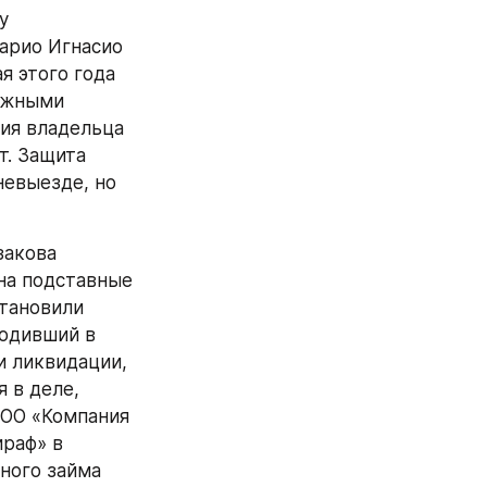
 
арио Игнасио 
 этого года 
ежными 
ия владельца 
. Защита 
евыезде, но 
на подставные 
тановили 
одивший в 
 ликвидации, 
 в деле, 
ОО «Компания 
раф» в 
ного займа 