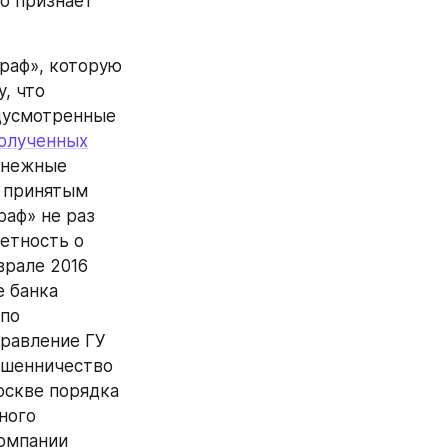
о признает 
, что 
дусмотренные 
олученных
енежные 
 принятым 
аф» не раз 
тность о 
рале 2016 
 банка 
по 
равление ГУ 
ошенничество 
скве порядка 
ого 
омпании 