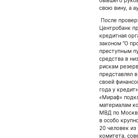
бывшего руков
свою вину, а а
 После проверки финансово-хозяйственной деятельности АКБ «Мираф», которую 
Центробанк про
кредитная орг
законом “O пр
преступным пу
средства в ни
рискам резерв
представлял в
своей финансо
года у кредит
«Мираф» подкл
материалам ко
МВД по Москве
в особо крупн
20 человек из
комитета, сов