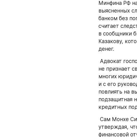
Минфина РФ на 
выясненных сл
банком без по
считает следс
в сообщники б
Казакову, кот
денег. 
 Адвокат госпожи Казаковой Юлия Бондаренко пояснила “Ъ”, что её подзащитная 
не признает с
многих юридич
и с его руков
повлиять на в
подзащитная не
кредитных под
 Сам Монхе Симонс Марио Игнасио свою вину признает лишь частично, 
утверждая, чт
финансовой от