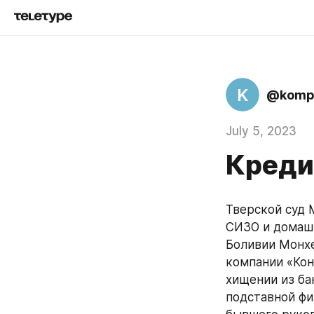
K
@kompr
July 5, 2023
Кредит
Тверской суд 
СИЗО и домашн
Боливии Монхе
компании «Кон
хищении из ба
подставной фи