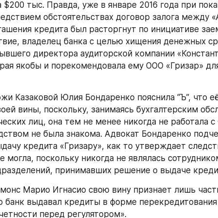
$200 тыс. Правда, уже в январе 2016 года при пока 
едствием обстоятельствах договор залога между «А
гашения кредита был расторгнут по инициативе заем
твие, владелец банка с целью хищения денежных ср
ывшего директора аудиторской компании «Констант
орая якобы и порекомендовала ему ООО «Гризар» для
воей вины, поскольку, занимаясь бухгалтерским обс
еских лиц, она тем не менее никогда не работала с 
одством не была знакома. Адвокат Бондаренко подчер
ыдачу кредита «Гризару», как то утверждает следств
 могла, поскольку никогда не являлась сотрудником
разделений, принимавших решение о выдаче кредит
о банк выдавал кредиты в форме перекредитования 
четности перед регулятором». 