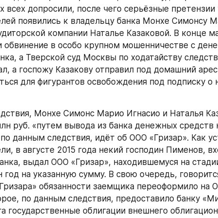
х всех допросили, после чего серьёзные претензии у
лей появились к владельцу банка Монхе Симонсу М
удиторской компании Наталье Казаковой. В конце мая
 обвинение в особо крупном мошенничестве с ден
нка, а Тверской суд Москвы по ходатайству следств
ал, а госпожу Казакову отправил под домашний арест
ться для фигурантов освобождения под подписку о н
млн руб. «путем вывода из банка денежных средств 
 по данным следствия, идёт об ООО «Гризар». Как ус
ли, в августе 2015 года некий господин Пименов, вх
анка, выдал ООО «Гризар», находившемуся на стадии
 год на указанную сумму. В свою очередь, говорится
Гризара» обязанности заемщика переоформило на О
торое, по данным следствия, предоставило банку «Ми
га государственные облигации внешнего облигацион