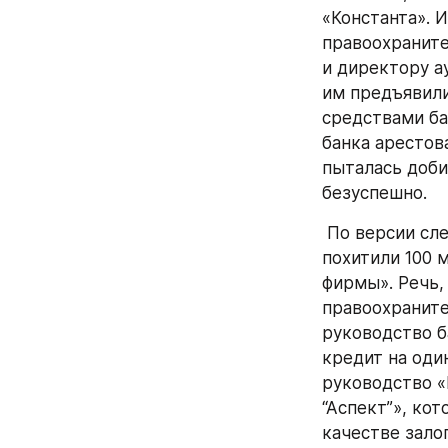
«Константа». И
правоохраните
и директору а
им предъявили
средствами ба
банка арестов
пыталась доби
безуспешно. 
 По версии следствия, Монхе Симонс Марио Игнасио и Наталья Казакова 
похитили 100 
фирмы». Речь,
правоохраните
руководство б
кредит на один
руководство «
“Аспект”», ко
качестве зало