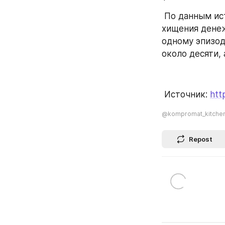
 По данным источников “Ъ” в правоохранительных органах, расследование 
хищения денеж
одному эпизод
около десяти,
 Источник: 
htt
@kompromat_kitche
Repost