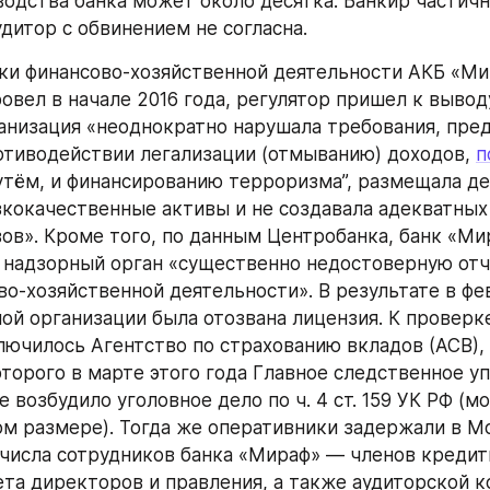
одства банка может около десятка. Банкир частичн
удитор с обвинением не согласна. 
вел в начале 2016 года, регулятор пришел к выводу
анизация «неоднократно нарушала требования, пре
отиводействии легализации (отмыванию) доходов, 
п
тём, и финансированию терроризма”, размещала д
зкокачественные активы и не создавала адекватных
ов». Кроме того, по данным Центробанка, банк «Мир
 надзорный орган «существенно недостоверную отче
во-хозяйственной деятельности». В результате в фев
ной организации была отозвана лицензия. К проверке
ючилось Агентство по страхованию вкладов (АСВ), 
торого в марте этого года Главное следственное уп
 возбудило уголовное дело по ч. 4 ст. 159 УК РФ (м
ом размере). Тогда же оперативники задержали в Мо
 числа сотрудников банка «Мираф» — членов кредитн
ета директоров и правления, а также аудиторской к