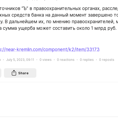
ных средств банка на данный момент завершено то
у. В дальнейшем их, по мнению правоохранителей, 
 а сумма ущерба может составить около 1 млрд руб.
p://near-kremlin.com/component/k2/item/33173
n
July 5, 2023, 09:11
0
views
0
reactions
0
replies
0
reposts
Share