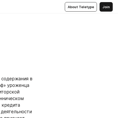
About Teletype
Join
 содержания в 
ф» уроженца 
торской 
нническом 
 кредита 
 деятельности 