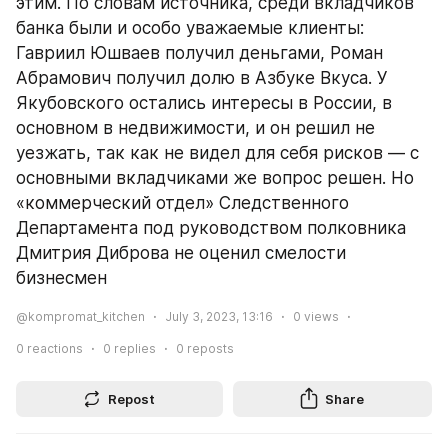
этим. По словам источника, среди вкладчиков 
банка были и особо уважаемые клиенты: 
Гавриил Юшваев получил деньгами, Роман 
Абрамович получил долю в Азбуке Вкуса. У 
Якубовского остались интересы в России, в 
основном в недвижимости, и он решил не 
уезжать, так как не видел для себя рисков — с 
основными вкладчиками же вопрос решен. Но 
«коммерческий отдел» Следственного 
Департамента под руководством полковника 
Дмитрия Диброва не оценил смелости 
бизнесмен 
@kompromat_kitchen
July 3, 2023, 13:16
0
views
0
reactions
0
replies
0
reposts
Repost
Share