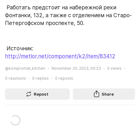
 Работать предстоит на набережной реки 
Фонтанки, 132, а также с отделением на Старо-
Петергофском проспекте, 50.
 Источник: 
http://metlor.net/component/k2/item/83412
@kompromat_kitchen
November 20, 2023, 00:23
0
views
0
reactions
0
replies
0
reposts
Repost
Share