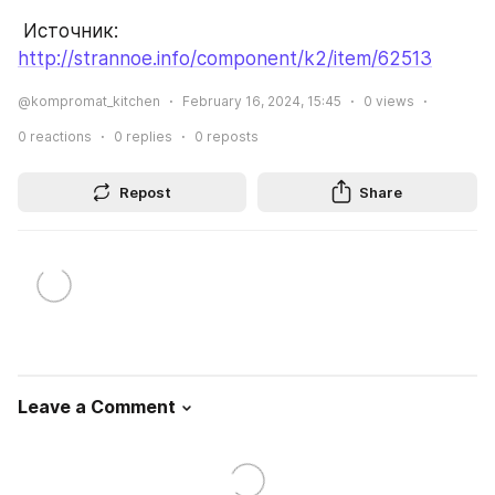
 Источник: 
http://strannoe.info/component/k2/item/62513
@kompromat_kitchen
February 16, 2024, 15:45
0
views
0
reactions
0
replies
0
reposts
Repost
Share
Leave a Comment