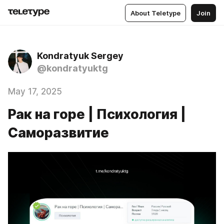
About Teletype
Join
Kondratyuk Sergey
@kondratyuktg
May 17, 2025
Рак на горе | Психология |
Саморазвитие