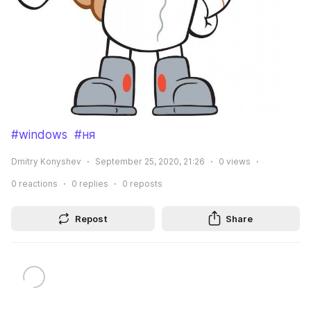
#windows
#ня
Dmitry Konyshev
September 25, 2020, 21:26
0
views
0
reactions
0
replies
0
reposts
Repost
Share