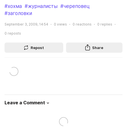
#хохма
#журналисты
#череповец
#заголовки
September 3, 2009, 14:54
0
views
0
reactions
0
replies
0
reposts
Repost
Share
Leave a Comment