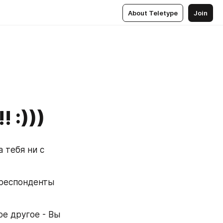
About Teletype
Join
 :)))
 тебя ни с 
респонденты 
ое другое - Вы 