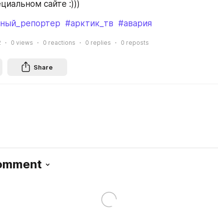
циальном сайте :)))
ный_репортер
#арктик_тв
#авария
2
0
views
0
reactions
0
replies
0
reposts
Share
Comment