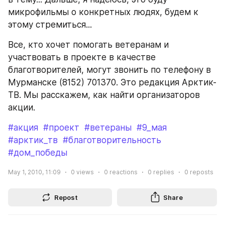
микрофильмы о конкретных людях, будем к 
этому стремиться...
Все, кто хочет помогать ветеранам и 
участвовать в проекте в качестве 
благотворителей, могут звонить по телефону в 
Мурманске (8152) 701370. Это редакция Арктик-
ТВ. Мы расскажем, как найти организаторов 
акции.
#акция
#проект
#ветераны
#9_мая
#арктик_тв
#благотворительность
#дом_победы
May 1, 2010, 11:09
0
views
0
reactions
0
replies
0
reposts
Repost
Share