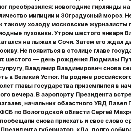
юг преобразился: новогодние гирлянды на 
ичество милиции и 30градусный мороз. Не
к такому холоду московские журналисты п
модные пуховики. Утром шестого января В
атался на лыжах в Сочи. Затем его ждал д
оскву. Не появиться в столице главе госуд
зя: шестого — день рождения Людмилы Пути
упругу, Владимир Владимирович снова сел 
ть в Великий Устюг. На родине российского
лет главы государства приземлился в нач
го вечера. В аэропорту Президента встре
згалев, начальник областного УВД Павел Г
ФСБ по Вологодской области Сергей Махро
 пообещали снова приехать и свое слово с
Президента губернатор. «Да, долго собира