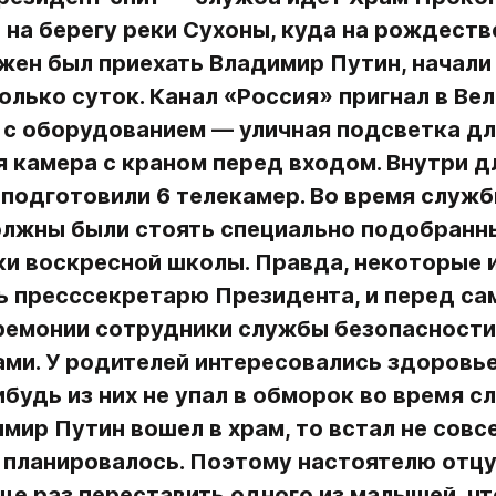
на берегу реки Сухоны, куда на рождеств
ен был приехать Владимир Путин, начали 
олько суток. Канал «Россия» пригнал в Вел
 с оборудованием — уличная подсветка для
 камера с краном перед входом. Внутри дл
подготовили 6 телекамер. Во время служб
лжны были стоять специально подобранны
и воскресной школы. Правда, некоторые из
 пресс­секретарю Президента, и перед са
ремонии сотрудники службы безопасности 
ми. У родителей интересовались здоровьем
ибудь из них не упал в обморок во время сл
мир Путин вошел в храм, то встал не совсе
 планировалось. Поэтому настоятелю отцу
е раз переставить одного из малышей, чт