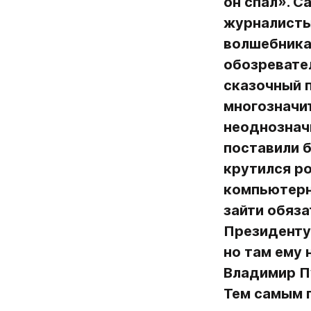
он спал». С
журналисты
волшебника.
обозревате
сказочный п
многозначит
неоднозначн
поставили б
крутился ро
компьютерн
зайти обяза
Президенту,
но там ему 
Владимир Пу
Тем самым г