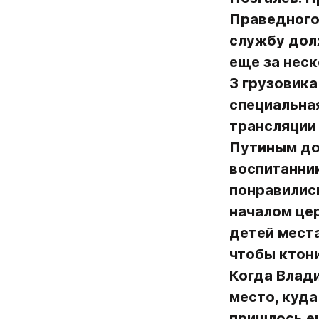
Праведного 
службу долж
еще за неск
3 грузовика
специальная
трансляции 
Путиным до
воспитанник
понравились
началом це
детей места
чтобы кто­н
Когда Влади
место, куда
пришлось ещ