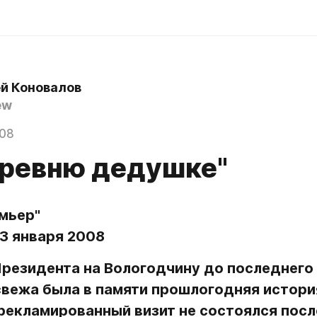
й Коновалов
ew
008
еревню дедушке"
мьер" 
 23 января 2008
резидента на Вологодчину до последнего 
свежа была в памяти прошлогодняя история
екламированный визит не состоялся после