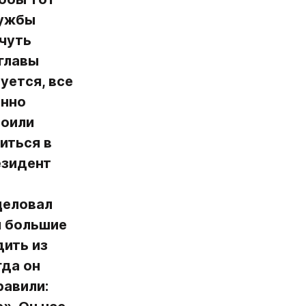
ужбы 
чуть 
главы 
ется, все 
нно 
оили 
ться в 
зидент 
еловал 
 большие 
ить из 
да он 
авили: 