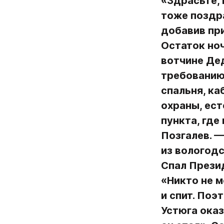
«Здрасьте, 
тоже поздра
добавив при
Остаток ноч
вотчине Дед
требованию
спальня, ка
охраны, ест
пункта, где
Позгалев. —
из вологодс
Спал Презид
«Никто не м
и спит. Поэ
Устюга оказ