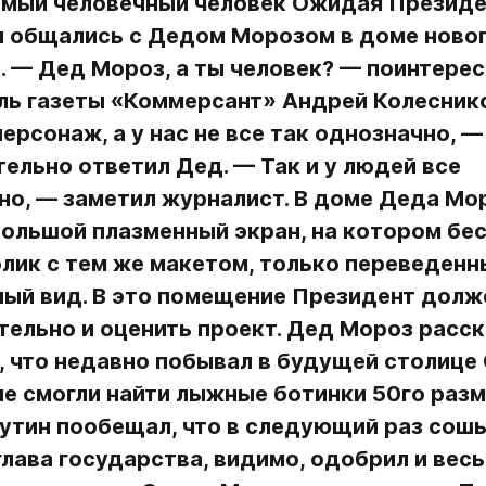
амый человечный человек Ожидая Президен
 общались с Дедом Морозом в доме новог
 — Дед Мороз, а ты человек? — поинтерес
ль газеты «Коммерсант» Андрей Колесников
ерсонаж, а у нас не все так однозначно, — 
ельно ответил Дед. — Так и у людей все 
о, — заметил журналист. В доме Деда Мор
ольшой плазменный экран, на котором бес
лик с тем же макетом, только переведенны
ый вид. В это помещение Президент долже
тельно и оценить проект. Дед Мороз расск
 что недавно побывал в будущей столице 
не смогли найти лыжные ботинки 50го разме
тин пообещал, что в следующий раз сошью
лава государства, видимо, одобрил и весь