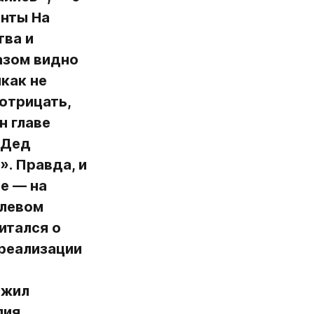
нты На 
ва и 
зом видно 
как не 
отрицать, 
 главе 
«Дед 
. Правда, и 
е — на 
левом 
итался о 
реализации 
жил 
ия 