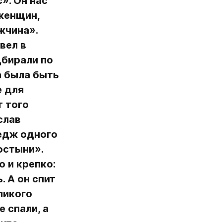
. Он нас 
женщин, 
чина». 
ел в 
бирали по 
 была быть 
 для 
 того 
лав 
едж одного 
стыни». 
 и крепко: 
 А он спит 
икого 
 спали, а 