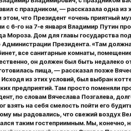
Владимир Владимирович, с праздником вас»
вил с праздником, — рассказала одна из 
 этом, что Президент «очень приятный муж
и с 6-го на 7-е января Владимир Путин пров
а Мороза. Дом для главы государства под
 Администрации Президента. «Там должна
бинет, все санитарные комнаты, помещение
ественно, он должен был быть недалеко от
 готовилась пища, — рассказал позже Вячес
 Исходя из этих условий, был выбран котт
ких предприятий. Там просто поменяли про
ент, по словам Вячеслава Позгалева, долго
ог взять на себя смелость пойти его будить.
тому мы радовались, что свежий воздух Вел
ался таким гостеприимным. Мы, конечно, не