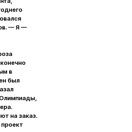
та, 
однего 
овался 
. — Я — 
оза 
конечно 
м в 
н был 
азал 
Олимпиады, 
ра. 
т на заказ. 
 проект 