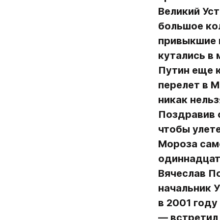
Великий Уст
большое кол
привыкшие 
кутались в 
Путин еще к
перелет в М
никак нель
Поздравив с
чтобы улете
Мороза само
одиннадцато
Вячеслав По
начальник У
в 2001 году
— встретил 