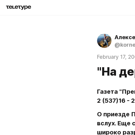
Алексе
@korn
February 17, 2
"На д
Газета "Пре
2 (537)16 -
О приезде П
вслух. Еще 
широко разр