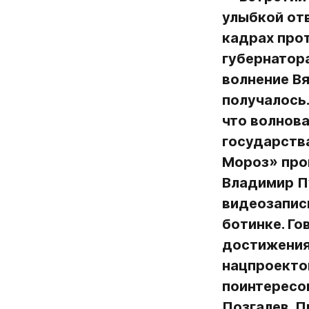
улыбкой от
кадрах прот
губернатор
волнение Вя
получалось.
что волнова
государства
Мороз» прои
Владимир Пу
видеозапис
ботинке. Го
достижениях
нацпроекто
поинтересов
Позгалев. П