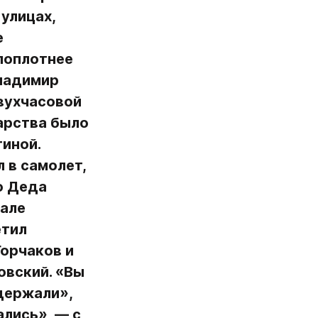
улицах, 
 
оплотнее 
ладимир 
вухчасовой 
арства было 
ной. 
в самолет, 
 Деда 
але 
тил 
орчаков и 
вский. «Вы 
держали», 
лись», — с 