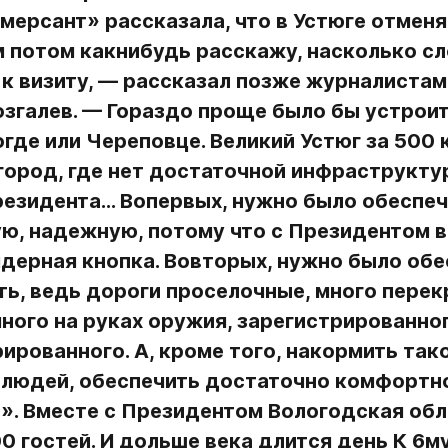
мерсант» рассказала, что в Устюге отменя
м потом как­нибудь расскажу, насколько с
к визиту, — рассказал позже журналистам
згалев. — Гораздо проще было бы устроит
огде или Череповце. Великий Устюг за 500 
ород, где нет достаточной инфраструктур
езидента… Во­первых, нужно было обеспечи
ю, надежную, потому что с Президентом в
дерная кнопка. Во­вторых, нужно было обе
ь, ведь дороги проселочные, много перекр
ного на руках оружия, зарегистрированного
ированного. А, кроме того, накормить тако
 людей, обеспечить достаточно комфортно
». Вместе с Президентом Вологодская обл
0 гостей. И дольше века длится день К 6му