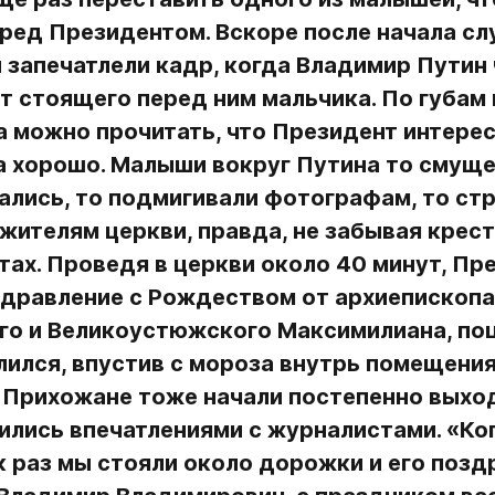
ред Президентом. Вскоре после начала сл
запечатлели кадр, когда Владимир Путин 
 стоящего перед ним мальчика. По губам 
 можно прочитать, что Президент интересу
а хорошо. Малыши вокруг Путина то смуще
лись, то подмигивали фотографам, то стр
ителям церкви, правда, не забывая крести
ах. Проведя в церкви около 40 минут, Пре
здравление с Рождеством от архиепископа 
го и Великоустюжского Максимилиана, поц
лился, впустив с мороза внутрь помещения
 Прихожане тоже начали постепенно выход
ились впечатлениями с журналистами. «Ког
к раз мы стояли около дорожки и его поздр