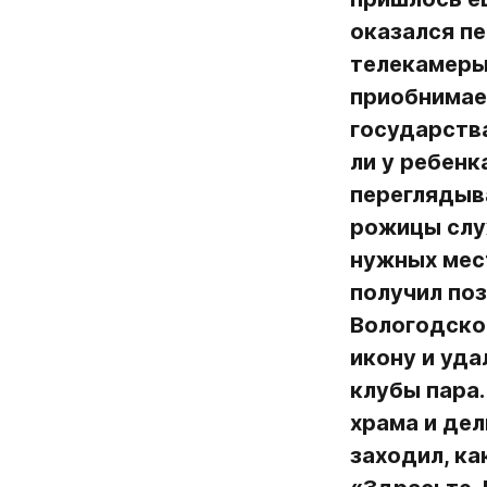
оказался пе
телекамеры 
приобнимает
государства
ли у ребенк
переглядыва
рожицы служ
нужных мест
получил по
Вологодско
икону и уда
клубы пара.
храма и дел
заходил, ка