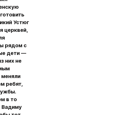
енскую 
готовить 
икий Устюг 
 церквей, 
я 
ы рядом с 
е дети — 
 них не 
мым 
меняли 
 ребят, 
ужбы. 
м в то 
 Вадиму 
обы тот 