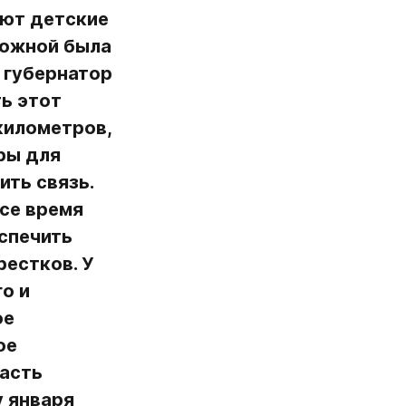
ют детские 
ложной была 
 губернатор 
ь этот 
километров, 
ы для 
ть связь. 
се время 
спечить 
естков. У 
 и 
е 
е 
асть 
 января 