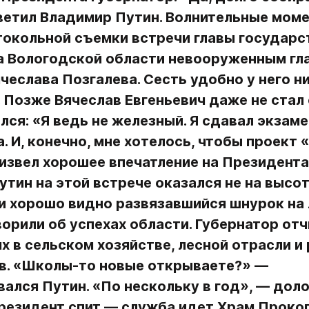
ветил Владимир Путин. Волнительные моме
окольной съемки встречи главы государст
а Вологодской области невооруженным гла
чеслава Позгалева. Сесть удобно у него ни
 Позже Вячеслав Евгеньевич даже не стал 
лся: «Я ведь не железный. Я сдавал экзамен
. И, конечно, мне хотелось, чтобы проект 
звел хорошее впечатление на Президента»
тин на этой встрече оказался не на высот
и хорошо видно развязавшийся шнурок на 
ворили об успехах области. Губернатор отч
 в сельском хозяйстве, лесной отрасли и 
в. «Школы-то новые открываете?» — 
ался Путин. «По нескольку в год», — доло
резидент спит — служба идет Храм Прокоп