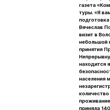
газета «Ком
туры. «Я ва
подготовка 
Вячеслав По
визит в Вол
небольшой г
принятия Пр
Непрерывну
находится я
безопасност
населения м
незарегистр
количество
проживание
приняла 140