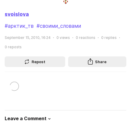
svoislova
#арктик_тв
#своими_словами
September 15, 2010, 16:24
0
views
0
reactions
0
replies
0
reposts
Repost
Share
Leave a Comment