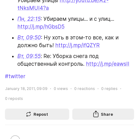
Убираем улицы 
http://youtu.be/A2-
tNksMUI4?a
Пн, 22:15
: Убираем улицы... и с улиц... 
http://j.mp/hGbsD5
Вт, 09:50
: Ну хоть в этом-то все, как и 
должно быть! 
http://j.mp/ifQZYR
Вт, 09:55
: Re: Уборка снега под 
общественный контроль. 
http://j.mp/eawsII
#twitter
January 18, 2011, 09:09
0
views
0
reactions
0
replies
0
reposts
Repost
Share