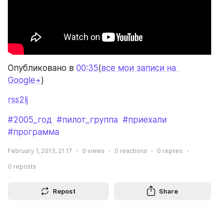
Опубликовано в 
00:35
(
все мои записи на 
Google+
)
rss2lj
#2005_год
#пилот_группа
#приехали
#программа
February 1, 2013, 21:17
0
views
0
reactions
0
replies
0
reposts
Repost
Share