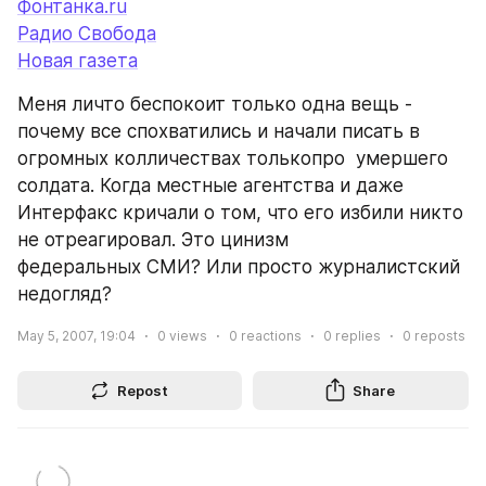
Фонтанка.ru
Радио Свобода
Новая газета
Меня личто беспокоит только одна вещь - 
почему все спохватились и начали писать в 
огромных колличествах толькопро  умершего 
солдата. Когда местные агентства и даже 
Интерфакс кричали о том, что его избили никто 
не отреагировал. Это цинизм 
федеральных СМИ? Или просто журналистский 
недогляд?
May 5, 2007, 19:04
0
views
0
reactions
0
replies
0
reposts
Repost
Share