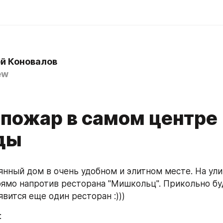
й Коновалов
ew
 пожар в самом центре
ды
янный дом в очень удобном и элитном месте. На ули
рямо напротив ресторана "Мишкольц". Прикольно буде
вится еще один ресторан :)))
: