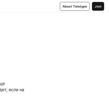
About Teletype
Join
це 
т, если на 