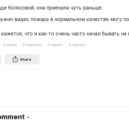
ади Колосовой, она приехала чуть раньше:
нужно видео пожара в нормальном качестве могу по
кажется, что я как-то очень часто начал бывать на п
0
views
0
reactions
0
replies
0
reposts
Share
Comment