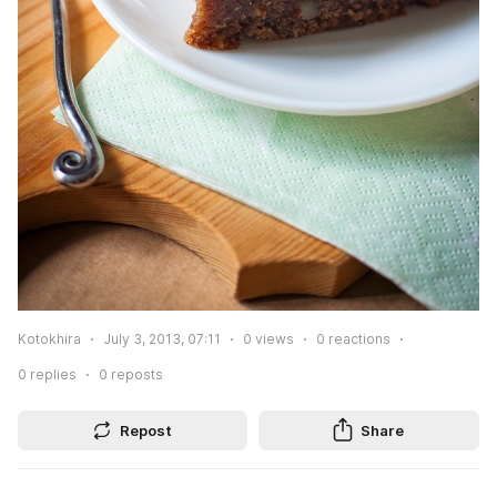
Kotokhira
July 3, 2013, 07:11
0
views
0
reactions
0
replies
0
reposts
Repost
Share