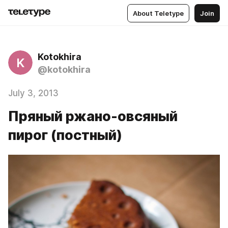
About Teletype
Join
Kotokhira
K
@kotokhira
July 3, 2013
Пряный ржано-овсяный
пирог (постный)