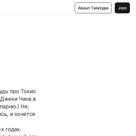
About Teletype
Join
дь про Токио 
Джеки Чана в 
арню.) Не, 
ь, и хочется 
 годах. 