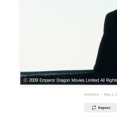
Kotokhira
May 2, 2
Repost