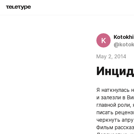
Kotokhi
K
@kotok
May 2, 2014
Инцид
Я наткнулась 
и залезли в В
главной роли, 
писать рецензи
черкнуть апру 
Фильм рассказ