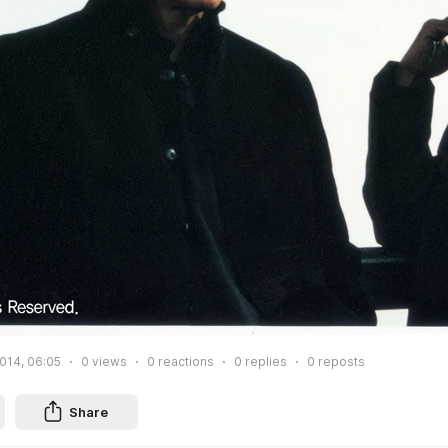
014, 06:05
0
views
0
reactions
0
replies
0
reposts
Share