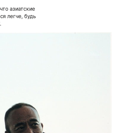
что азиатские 
я легче, будь 
.