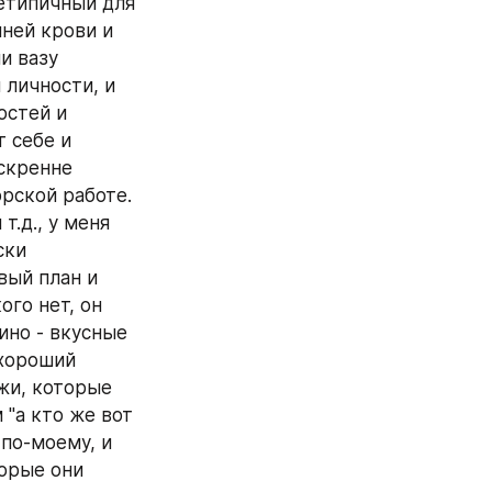
етипичный для 
ней крови и 
 вазу 
личности, и 
стей и 
 себе и 
скренне 
рской работе. 
.д., у меня 
ки 
ый план и 
го нет, он 
но - вкусные 
хороший 
жи, которые 
"а кто же вот 
по-моему, и 
орые они 