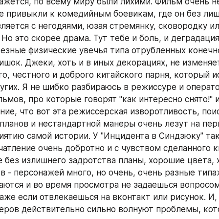
ажется, по всему миру были лихими. Фильм очень н
е привыкли к комедийным боевикам, где он без лиш
ляется с негодяями, юзая стремянку, сковородку или
Но это скорее драма. Тут тебе и боль, и деградация 
ьезные физические увечья типа отрубленных конечно
шок. Джеки, хоть и в иных декорациях, не изменяет
го, честного и доброго китайского парня, который и
ругих. Я не шибко разбираюсь в режиссуре и операто
ьмов, про которые говорят "как интересно снято!" и т
ие, что вот эта режиссерская изворотливость, поис
планов и нестандартной манеры очень лезут на перв
ятию самой истории. У "Инцидента в Синдзюку" тако
чатление очень добротно и с чувством сделанного ки
 без излишнего задротства планы, хорошие цвета, 
в - персонажей много, но очень, очень разные типа
аются и во время просмотра не задаешься вопросом 
даже если отвлекаешься на вконтакт или рисунок. И, 
теров действительно сильно волнуют проблемы, кот