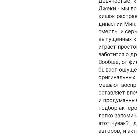
Девяностые, к
Джеки - мы вс
кишок расправ
династии Мин. 
смерть, и сер
выпущенных ки
играет просто
заботится о д
Вообще, от фил
бывает ощущен
оригинальных 
мешают воспри
оставляет впе
и продуманные
подбор актеро
легко запомин
этот чувак?", 
авторов, и ак