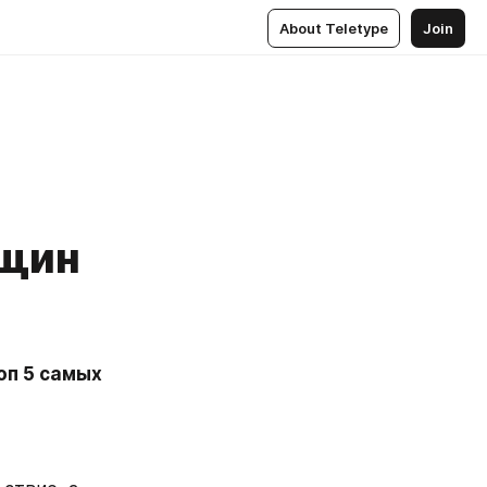
About Teletype
Join
нщин
п 5 самых 