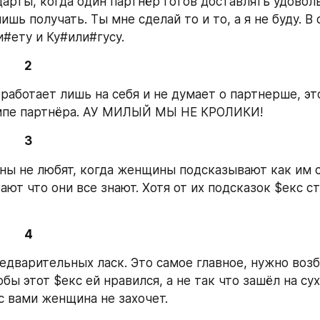
арты, когда один партнёр готов доставлять удовольс
ишь получать. Ты мне сделай то и то, а я не буду. В 
и#ету и Ку#или#гусу.
2
работает лишь на себя и не думает о партнерше, эт
мпе партнёра. АУ МИЛЫЙ МЫ НЕ КРОЛИКИ!
3
ы не любят, когда женщины подсказывают как им с
ают что они все знают. Хотя от их подсказок $екс ст
4
едварительных ласк. Это самое главное, нужно возб
бы этот $екс ей нравился, а не так что зашёл на сух
с вами женщина не захочет.