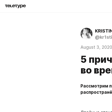
KRISTI
@kr1sti
August 3, 202
5 при
во вре
Рассмотрим пр
распространё