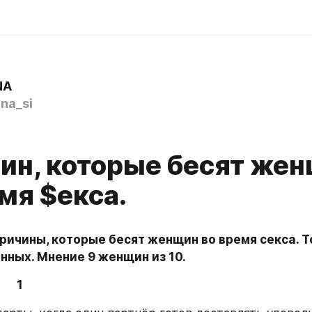
NA
na_si
0
чин, которые бесят же
мя $екса.
ичины, которые бесят женщин во время секса. То
нных. Мнение 9 женщин из 10.
1