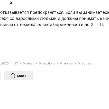
5
 отказывается предохраняться. Если вы занимаетесь
себя со взрослыми людьми и должны понимать каки
начиная от нежелательной беременности до ЗППП.
, 2020, 14:37
0
views
0
reactions
0
replies
0
reposts
Share