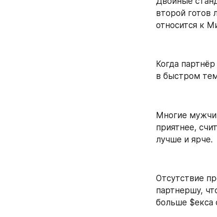
Двойные станд
второй готов л
относится к М
Когда партнёр 
в быстром те
Многие мужчин
приятнее, счит
лучше и ярче.
Отсутствие пр
партнершу, что
больше $екса 