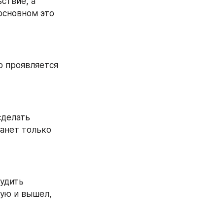
твие, а 
основном это 
о проявляется 
делать 
анет только 
удить 
ую и вышел, 