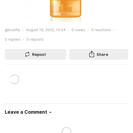
@kranfly
August 19, 2020, 14:04
0
views
0
reactions
0
replies
0
reposts
Repost
Share
Leave a Comment