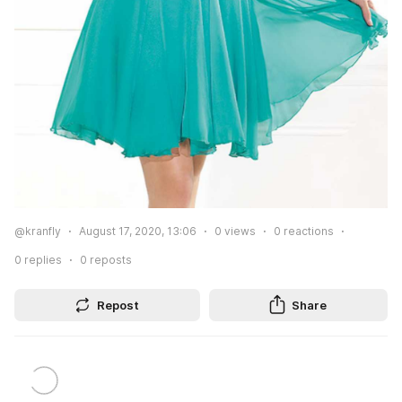
@kranfly
August 17, 2020, 13:06
0
views
0
reactions
0
replies
0
reposts
Repost
Share