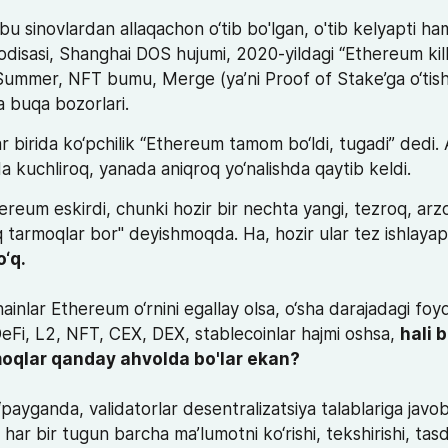
u sinovlardan allaqachon o‘tib bo'lgan, o'tib kelyapti ha
odisasi, Shanghai DOS hujumi, 2020-yildagi “Ethereum killer
i Summer, NFT bumu, Merge (ya’ni Proof of Stake’ga o‘tish)
va buqa bozorlari.
r birida ko‘pchilik “Ethereum tamom bo‘ldi, tugadi” dedi.
a kuchliroq, yanada aniqroq yo‘nalishda qaytib keldi.
ereum eskirdi, chunki hozir bir nechta yangi, tezroq, arzo
ainlar Ethereum o‘rnini egallay olsa, o‘sha darajadagi foyd
eFi, L2, NFT, CEX, DEX, stablecoinlar hajmi oshsa, 
hali 
payganda, validatorlar desentralizatsiya talablariga javob
har bir tugun barcha ma’lumotni ko‘rishi, tekshirishi, tasd