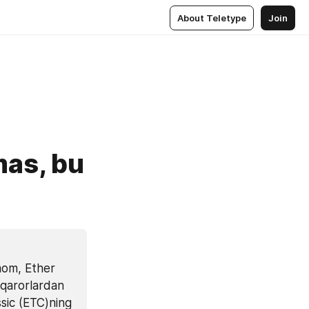
About Teletype
Join
as, bu
mom, Ether 
qarorlardan 
sic (ETC)ning 