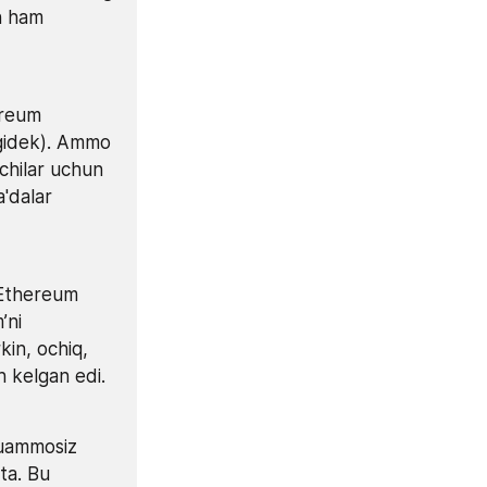
h ham 
ereum 
gidek). Ammo 
hilar uchun 
'dalar 
Ethereum 
ni 
in, ochiq, 
 kelgan edi.
uammosiz 
a. Bu 