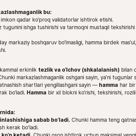
azlashmaganlik bu:
imkon qadar ko‘proq validatorlar ishtirok etishi.
z tugunini ishga tushirishi va tarmoqni mustaqil tekshirish
ay markaziy boshqaruv bo‘lmasligi, hamma birdek mas’ul,
shi.
ammal erkinlik 
tezlik va o‘lchov (shkalalanish)
 bilan c
Chunki markazlashmaganlik oshgani sayin, ya’ni tugunlar s
atnashish shartlari yengillashgani sayin — 
hamma
 har bir
rak bo‘ladi. 
Hamma
 bir xil blokni ko‘rishi, tekshirishi, rozili
’rnida:
inlashishiga sabab bo’ladi.
 Chunki hamma teng qatnas
h kerak bo’ladi.
 ko‘p ketadi.
 Chunki oson ishtirok uchun maksimal yengill