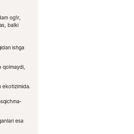
m og‘ir, 
s, balki 
idan ishga 
 qolmaydi, 
ekotizimida.
bosqichma-
anlari esa 