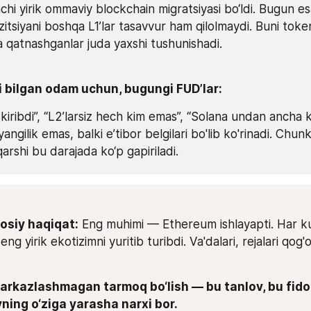
inchi yirik ommaviy blockchain migratsiyasi bo‘ldi. Bugun e
zitsiyani boshqa L1’lar tasavvur ham qilolmaydi. Buni token
a qatnashganlar juda yaxshi tushunishadi.
ni bilgan odam uchun, bugungi FUD’lar:
iribdi”, “L2’larsiz hech kim emas”, “Solana undan ancha 
angilik emas, balki e’tibor belgilari bo'lib ko'rinadi. Chunk
qarshi bu darajada ko‘p gapiriladi.
osiy haqiqat:
 Eng muhimi — Ethereum ishlayapti. Har kun
 eng yirik ekotizimni yuritib turibdi. Va'dalari, rejalari qog'
arkazlashmagan tarmoq bo‘lish — bu tanlov, bu fidoko
ning o‘ziga yarasha narxi bor.
