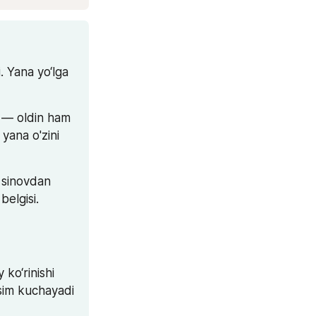
 Yana yo‘lga 
 — oldin ham 
ana o'zini 
sinovdan 
belgisi.
o‘rinishi 
sim kuchayadi 