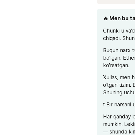
🔥 Men bu t
Chunki u va’d
chiqadi. Shun
Bugun narx t
bo'lgan. Ethe
ko'rsatgan.
Xullas, men 
o‘tgan tizim. 
Shuning uchun
❗️ Bir narsani
Har qanday bl
mumkin. Lekin
— shunda kim 