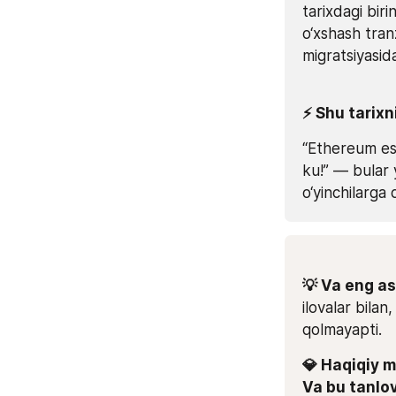
tarixdagi bir
o‘xshash tran
migratsiyasid
⚡️ Shu tarix
“Ethereum esk
ku!” — bular y
o‘yinchilarga 
💡 Va eng as
ilovalar bilan,
qolmayapti.
💎 Haqiqiy m
Va bu tanlov