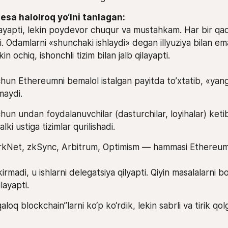
yapti, lekin poydevor chuqur va mustahkam. Har bir qada
i. Odamlarni «shunchaki ishlaydi» degan illyuziya bilan ema
n ochiq, ishonchli tizim bilan jalb qilayapti.
un Ethereumni bemalol istalgan payitda to’xtatib, «yang
maydi.
un undan foydalanuvchilar (dasturchilar, loyihalar) ketib
lki ustiga tizimlar qurilishadi.
kNet, zkSync, Arbitrum, Optimism — hammasi Ethereum 
rmadi, u ishlarni delegatsiya qilyapti. Qiyin masalalarni 
layapti.
loq blockchain”larni ko‘p ko‘rdik, lekin sabrli va tirik qolg