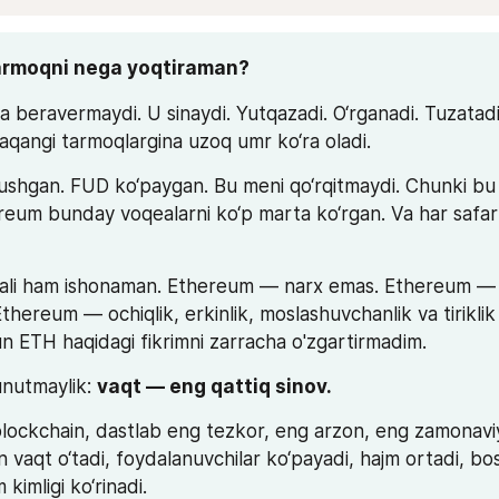
armoqni nega yoqtiraman?
a beravermaydi. U sinaydi. Yutqazadi. O‘rganadi. Tuzatadi.
aqangi tarmoqlargina uzoq umr ko‘ra oladi.
ushgan. FUD ko‘paygan. Bu meni qo‘rqitmaydi. Chunki bu
reum bunday voqealarni ko‘p marta ko‘rgan. Va har safar y
hali ham ishonaman. Ethereum — narx emas. Ethereum — 
Ethereum — ochiqlik, erkinlik, moslashuvchanlik va tiriklik 
 ETH haqidagi fikrimni zarracha o'zgartirmadim.
 unutmaylik: 
vaqt — eng qattiq sinov.
ockchain, dastlab eng tezkor, eng arzon, eng zamonaviy k
 vaqt o‘tadi, foydalanuvchilar ko‘payadi, hajm ortadi, bo
kimligi ko‘rinadi.