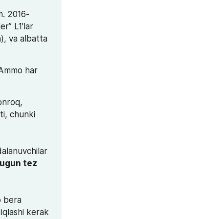
m. 2016-
” L1’lar 
, va albatta 
 Ammo har 
nroq, 
zamonaviyroq tarmoqlar bor" deyishmoqda. Ha, hozir ular tez ishlayapti, chunki 
alanuvchilar 
bugun tez 
 bera 
iqlashi kerak 