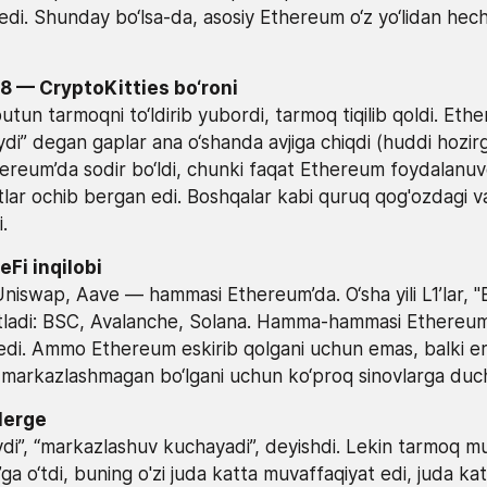
i edi. Shunday bo‘lsa-da, asosiy Ethereum o‘z yo‘lidan hec
8 — CryptoKitties bo‘roni
butun tarmoqni to‘ldirib yubordi, tarmoq tiqilib qoldi. Eth
di” degan gaplar ana o‘shanda avjiga chiqdi (huddi hozir
reum’da sodir bo‘ldi, chunki faqat Ethereum foydalanuvc
tlar ochib bergan edi. Boshqalar kabi quruq qog'ozdagi va
.
eFi inqilobi
iswap, Aave — hammasi Ethereum’da. O‘sha yili L1’lar, "
ortladi: BSC, Avalanche, Solana. Hamma-hammasi Ethereum’
di. Ammo Ethereum eskirib qolgani uchun emas, balki erk
markazlashmagan bo‘lgani uchun ko‘proq sinovlarga duch
Merge
di”, “markazlashuv kuchayadi”, deyishdi. Lekin tarmoq m
a o‘tdi, buning o'zi juda katta muvaffaqiyat edi, juda katt