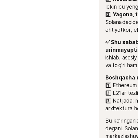
lekin bu yengi
3️⃣ 
Yagona, t
Solana’dagide
ehtiyotkor, e
✅ Shu sababl
urinmayapti
ishlab, asosi
va to’g'ri ham 
1️⃣ Ethereum 
2️⃣ L2’lar tezl
3️⃣ Natijada: 
arxitektura ho
Bu ko’ringan
degani. Solan
markazlashuv 