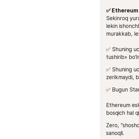
Sekinroq yura
lekin ishonchl
murakkab, leki
✅ Shuning uch
tushirib» bo‘l
✅ Shuning uch
zerikmaydi, ba
✅ Bugun Star
Ethereum eski
bosqich hal qi
Zero, “shoshqa
sanoqli.