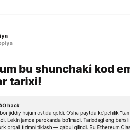
iya
opiya
um bu shunchaki kod em
r tarixi!
DAO hack
bor jiddiy hujum ostida qoldi. O'sha paytda ko‘pchilik "ta
hdi. Lekin jamoa parokanda bo‘lmadi. Tarixdagi eng bahsli 
rk orqali tizimni tiklash — qabul qilindi. Bu Ethereum Clas