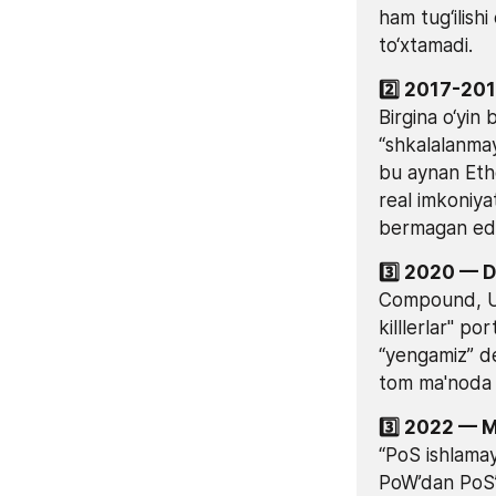
ham tug‘ilish
to‘xtamadi.
2️⃣ 2017-201
Birgina o‘yin 
“shkalalanmay
bu aynan Ethe
real imkoniya
bermagan edi
3️⃣ 2020 — D
Compound, Un
killlerlar" p
“yengamiz” de
tom ma'noda 
3️⃣ 2022 — 
“PoS ishlamay
PoW’dan PoS’g