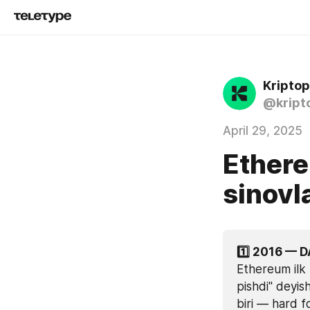
Kriptop
@kript
April 29, 2025
Ethere
sinovla
1️⃣ 2016 — 
Ethereum ilk 
pishdi" deyis
biri — hard fo