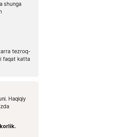
sa shunga 
 
karra tezroq-
i faqat katta 
i. Haqiqiy 
ozda 
rlik. 