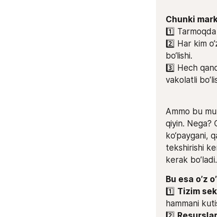
Chunki mark
1️⃣ Tarmoqda 
2️⃣ Har kim o‘
bo‘lishi.
3️⃣ Hech qand
vakolatli bo’li
Ammo bu muk
qiyin. Nega? 
ko‘paygani, q
tekshirishi ke
kerak bo’ladi.
Bu esa o’z o
1️⃣ 
Tizim sek
hammani kutis
2️⃣ 
Resurslar