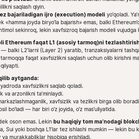
llikni saqlash qiyin.
ez bajariladigan ijro (execution) modeli
 yo‘qoladi. Ya’n
k «hamma joyda biryo‘la bajarish» emas, balki Ethereum’
htimol sekinroq, lekin xavfsizroq bajarish modeli vujudga 
i Ethereum faqat L1 (asosiy tarmoq)ni tezlashtirish
 
— balki L2’larni (Layer 2) yaratib, tranzaksiyalarni tashq
y tarmoqqa faqat xavfsizlikni saqlash uchun olib kirishni ma
qilyapti.
yadroda xavfsizlikni saqlab qoladi.
ik va arzonlikni ta’minlaydi.
markazlashmaganlik, xavfsizlik va tezlikni birga olib boradi
sil bo‘ladi — har biri o‘z joyida, o‘z mas’uliyatida.
idek oson emas. Lekin 
bu haqiqiy tom ma’nodagi blokc
a, Sui yoki boshqa L1’lar tez ishlashi mumkin — lekin bu k
va murakkabliklar hisobiga erishiladi.