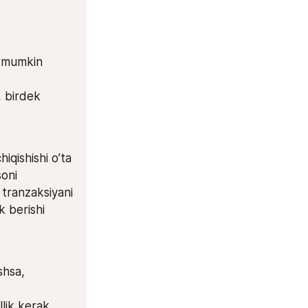
i mumkin 
 birdek 
hiqishishi o’ta 
oni 
 tranzaksiyani 
k berishi 
hsa, 
ik kerak, 