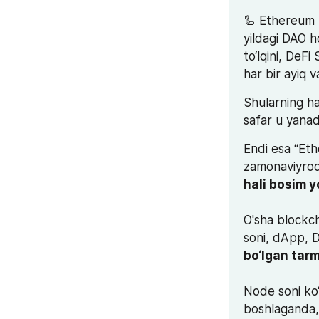
🦾 Ethereum b
yildagi DAO h
to‘lqini, DeF
har bir ayiq 
Shularning ha
safar u yanad
Endi esa “Eth
O'sha blockch
soni, dApp, D
Node soni ko‘
boshlaganda, 