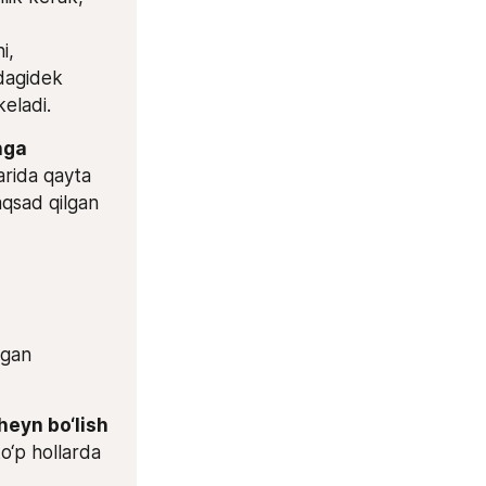
i, 
dagidek 
keladi.
ga 
arida qayta 
qsad qilgan 
gan 
heyn bo‘lish
o‘p hollarda 