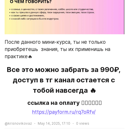
После данного мини-курса, ты не только 
приобретешь  знания, ты их применишь на 
практике🔥
Все это можно забрать за 990₽, 
доступ в тг канал остается с 
тобой навсегда 🔥
ссылка на оплату 👇🏻👇🏻👇🏻
https://payform.ru/rq7oRfv/
@krisnovikovaz
May 14, 2025, 17:10
0
views