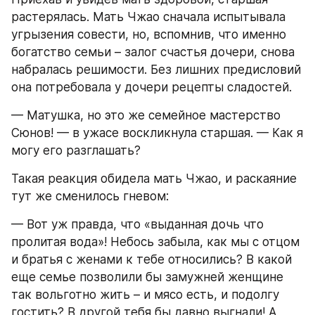
растерялась. Мать Чжао сначала испытывала 
угрызения совести, но, вспомнив, что именно 
богатство семьи – залог счастья дочери, снова 
набралась решимости. Без лишних предисловий 
она потребовала у дочери рецепты сладостей.
— Матушка, но это же семейное мастерство 
Сюнов! — в ужасе воскликнула старшая. — Как я 
могу его разглашать?
Такая реакция обидела мать Чжао, и раскаяние 
тут же сменилось гневом:
— Вот уж правда, что «выданная дочь что 
пролитая вода»! Небось забыла, как мы с отцом 
и братья с женами к тебе относились? В какой 
еще семье позволили бы замужней женщине 
так вольготно жить – и мясо есть, и подолгу 
гостить? В другой тебя бы давно выгнали! А 