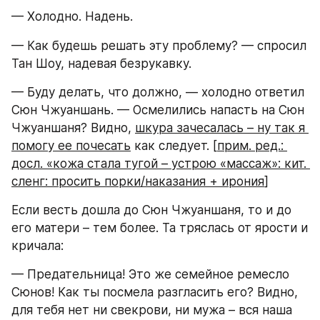
— Холодно. Надень.
— Как будешь решать эту проблему? — спросил 
Тан Шоу, надевая безрукавку.
— Буду делать, что должно, — холодно ответил 
Сюн Чжуаншань. — Осмелились напасть на Сюн 
Чжуаншаня? Видно, 
шкура зачесалась – ну так я 
помогу ее почесать
 как следует. [
прим. ред.: 
досл. «кожа стала тугой – устрою «массаж»: кит. 
сленг: просить порки/наказания + ирония
]
Если весть дошла до Сюн Чжуаншаня, то и до 
его матери – тем более. Та тряслась от ярости и 
кричала:
— Предательница! Это же семейное ремесло 
Сюнов! Как ты посмела разгласить его? Видно, 
для тебя нет ни свекрови, ни мужа – вся наша 