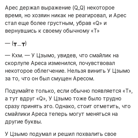
Арес держал выражение (Q_Q) некоторое 
время, но хозяин никак не реагировал, и Арес 
стал еще более грустным, убрав «Q» и 
вернувшись к своему обычному «T»
— (┳＿┳)
— Кхм. — У Цзымо, увидев, что смайлик на 
скорлупе Ареса изменился, почувствовал 
некоторое облегчение. Нельзя винить У Цзымо 
за то, что он был смущен Аресом.
Подумайте только, если обычно появляется «T», 
а тут вдруг «Q», У Цзымо тоже было трудно 
сразу принять это. Однако, стоит отметить, что 
смайлики Ареса теперь могут меняться на 
другие буквы.
У Цзымо подумал и решил похвалить свое 