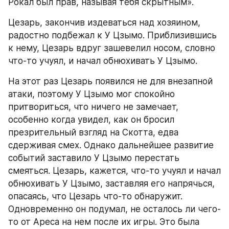
Рокал был прав, называя тебя скрытным».
Цезарь, закончив издеваться над хозяином, 
радостно подбежал к У Цзымо. Приблизившись 
к нему, Цезарь вдруг зашевелил носом, словно 
что-то учуял, и начал обнюхивать У Цзымо.
На этот раз Цезарь появился не для внезапной 
атаки, поэтому У Цзымо мог спокойно 
притвориться, что ничего не замечает, 
особенно когда увидел, как он бросил 
презрительный взгляд на Скотта, едва 
сдерживая смех. Однако дальнейшее развитие 
событий заставило У Цзымо перестать 
смеяться. Цезарь, кажется, что-то учуял и начал 
обнюхивать У Цзымо, заставляя его напрячься, 
опасаясь, что Цезарь что-то обнаружит. 
Одновременно он подумал, не осталось ли чего-
то от Ареса на нем после их игры. Это была 