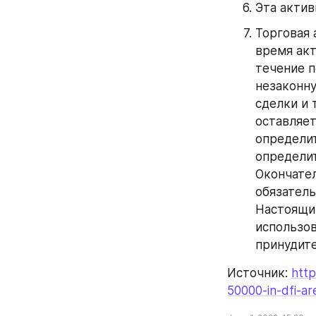
Эта актив
Торговая 
время акт
течение п
незаконну
сделки и 
оставляет
определит
определит
Окончател
обязатель
Настоящим
использов
принудите
Источник: 
http
50000-in-dfi-ar