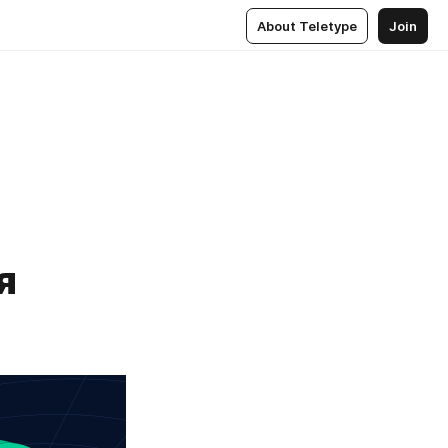
About Teletype
Join
я