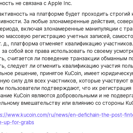
ность не связана с Apple Inc.
активность на платформе будет проходить строгий к
ивности. За любые злонамеренные действия, совер
ериода, включая злонамеренные манипуляции с тра
ю массовую регистрацию учетных записей, самосто
т. д., платформа отменяет квалификацию участников. 
 за собой все права использовать по своему усмотр
ь, считается ли поведение транзакции обманным по
ь, следует ли отменить квалификацию участия польз
ьное решение, принятое KuCoin, имеет юридическу
ную силу для всех участников, которые участвуют в 
 пользователи подтверждают, что их регистрация и
ание KuCoin являются добровольными и не подверга
льному вмешательству или влиянию со стороны KuC
s://www.kucoin.com/ru/news/en-defichain-the-post-fint
e-up-for-grabs