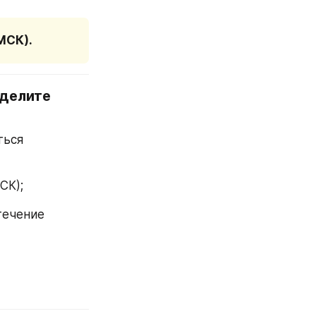
МСК).
делите 
ься 
СК);
ечение 