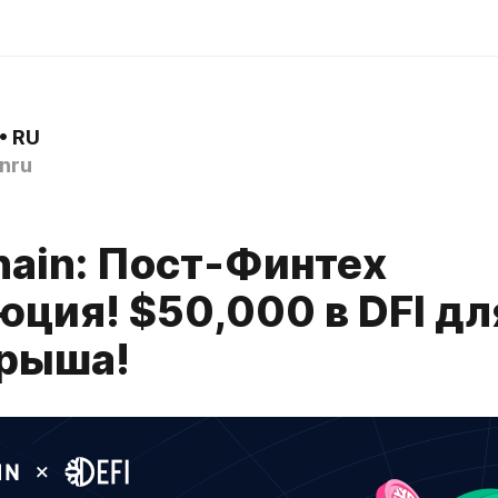
• RU
nru
hain: Пост-Финтех
юция! $50,000 в DFI дл
рыша!