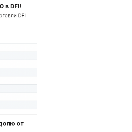
 в DFI!
говли DFI 
долю от 