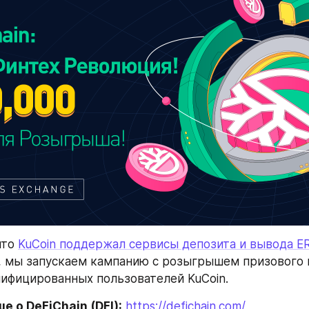
что 
KuCoin поддержал сервисы депозита и вывода ER
, мы запускаем кампанию с розыгрышем призового пу
лифицированных пользователей KuCoin.
е о DeFiChain (DFI):
https://defichain.com/