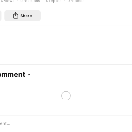
0
views
0
reactions
0
replies
0
reposts
Share
Comment