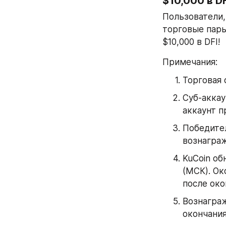
$10,000 в DF
Пользователи,
торговые пары
$10,000 в DFI!
Примечания:
Торговая 
Суб-аккау
аккаунт п
Победител
вознаграж
KuCoin об
(МСК). Ок
после око
Вознаграж
окончания