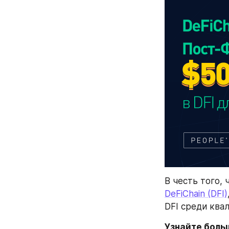
В честь того, 
DeFiChain (DFI)
DFI среди ква
Узнайте больш