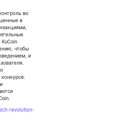
онтроль во 
шенные в 
нзакциями, 
ятельные 
KuCoin 
ению, чтобы 
ведением, и 
ователя. 
ю 
конкурсе. 
 
ются 
oin.
ech-revolution-