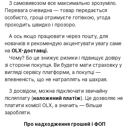
   З самовивозом все максимально зрозуміло. 
Перевага очевидна — товар передається 
особисто, гроші отримуєте готівкою, угода 
проходить швидко і прозоро.
   А ось якщо працювати через пошту, для 
новачків я рекомендую акцентувати увагу саме 
на 
OLX-доставці.
   Чому? Бо це знижує ризики і підвищує довіру 
зі сторони покупця. Ви будете мати страховку у 
вигляді сервісу платформи, а покупці — 
впевненість, що не натраплять на шахрая.
   З досвідом, можна підключати звичайну 
післяплату (
наложений платіж
). Це дозволяє не 
платити комісії OLX, а значить — більше 
заробляти.
Про надходження грошей і ФОП