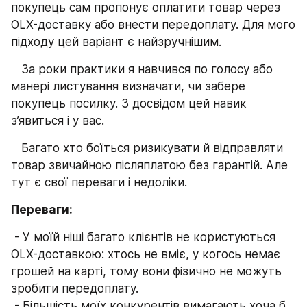
покупець сам пропонує оплатити товар через 
OLX-доставку або внести передоплату. Для мого 
підходу цей варіант є найзручнішим.
   За роки практики я навчився по голосу або 
манері листування визначати, чи забере 
покупець посилку. З досвідом цей навик 
з’явиться і у вас.
   Багато хто боїться ризикувати й відправляти 
товар звичайною післяплатою без гарантій. Але 
тут є свої переваги і недоліки.
Переваги:
 - У моїй ніші багато клієнтів не користуються 
OLX-доставкою: хтось не вміє, у когось немає 
грошей на карті, тому вони фізично не можуть 
зробити передоплату.
 - Більшість моїх конкурентів вимагають хоча б 