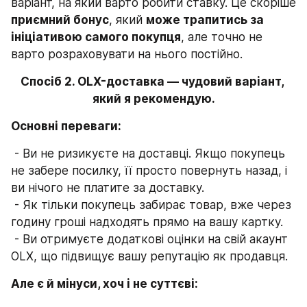
варіант, на який варто робити ставку. Це скоріше 
приємний бонус
, який 
може трапитись за 
ініціативою самого покупця
, але точно не 
варто розраховувати на нього постійно.
Спосіб 2. OLX-доставка — чудовий варіант, 
який я рекомендую.
Основні переваги:
 - Ви не ризикуєте на доставці. Якщо покупець 
не забере посилку, її просто повернуть назад, і 
ви нічого не платите за доставку.
 - Як тільки покупець забирає товар, вже через 
годину гроші надходять прямо на вашу картку.
 - Ви отримуєте додаткові оцінки на свій акаунт 
OLX, що підвищує вашу репутацію як продавця.
Але є й мінуси, хоч і не суттєві: