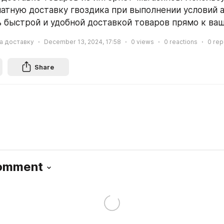
латную доставку гвоздика при выполнении условий а
 быстрой и удобной доставкой товаров прямо к ва
а доставку
December 13, 2024, 17:58
0
views
0
reactions
0
rep
Share
Comment