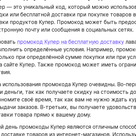
р — это уникальный код, который можно использов
дки или бесплатной доставки при покупке товаров в
вки продуктов Купер. Промокод может быть предос
ктронную почту или сообщения в социальных сетях.
овать 
промокод Купер на бесплатную доставку
 лава
полнить определённые условия. Например, промок
олько при определённой сумме покупки или при усл
а сайте Купер. Также промокод может иметь ограни
вия.
использования промокода Купер очевидны. Во-перв
и деньги, так как получаете скидку на стоимость до
ономите своё время, так как вам не нужно ждать кур
выдачи заказов. В-третьих, вы получаете удовольств
тавки товара прямо к вашему дому.
й день промокоды Купер являются отличным способ
 доставке товаров из интернет-магазинов. Использ