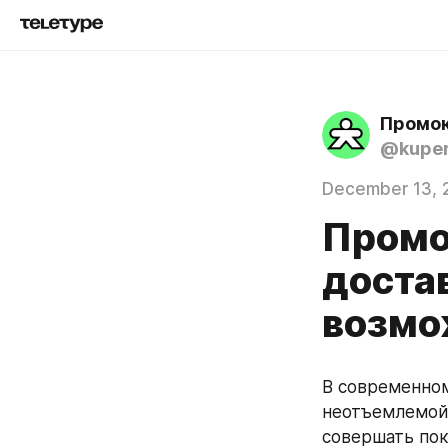
Промок
@kupe
December 13, 
Промо
доста
возмо
В современном
неотъемлемой 
совершать пок