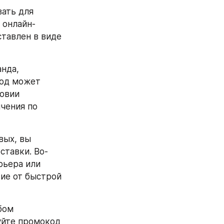
ать для 
 онлайн-
тавлен в виде 
нда, 
од может 
овии 
чения по 
ых, вы 
ставки. Во-
ьера или 
ие от быстрой 
ом 
уйте промокод 