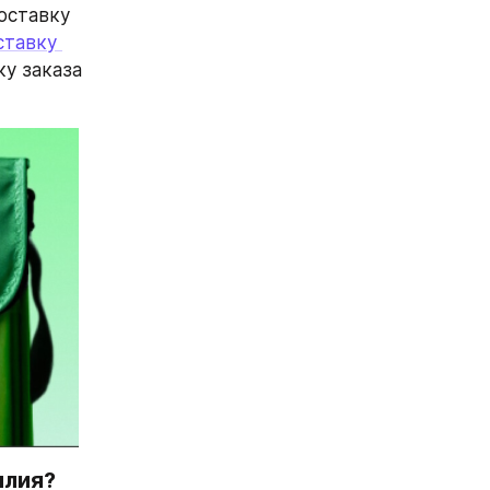
ставку 
промокоды Купер на доставку 
 заказа 
илия?