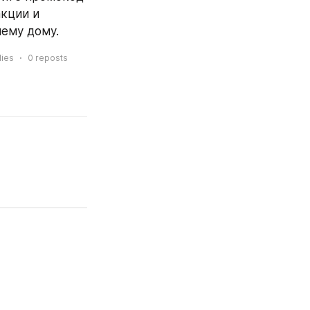
кции и 
шему дому.
lies
0
reposts