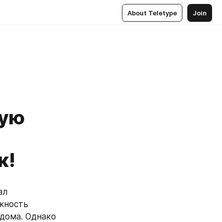
About Teletype
Join
ную
к!
л 
ность 
дома. Однако 