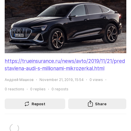
https://trueinsurance.ru/news/avto/2019/11/21/pred
stavlena-audi-s-millionami-mikrozerkal.html
Андрей Машков
November 21, 2019, 15:54
0
views
0
reactions
0
replies
0
reposts
Repost
Share