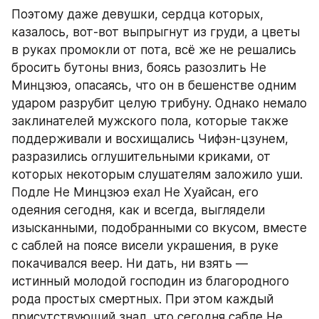
Поэтому даже девушки, сердца которых, 
казалось, вот-вот выпрыгнут из груди, а цветы 
в руках промокли от пота, всё же не решались 
бросить бутоны вниз, боясь разозлить Не 
Минцзюэ, опасаясь, что он в бешенстве одним 
ударом разрубит целую трибуну. Однако немало 
заклинателей мужского пола, которые также 
поддерживали и восхищались Чифэн-цзунем, 
разразились оглушительными криками, от 
которых некоторым слушателям заложило уши. 
Подле Не Минцзюэ ехал Не Хуайсан, его 
одеяния сегодня, как и всегда, выглядели 
изысканными, подобранными со вкусом, вместе 
с саблей на поясе висели украшения, в руке 
покачивался веер. Ни дать, ни взять — 
истинный молодой господин из благородного 
рода простых смертных. При этом каждый 
присутствующий знал, что сегодня сабле Не 