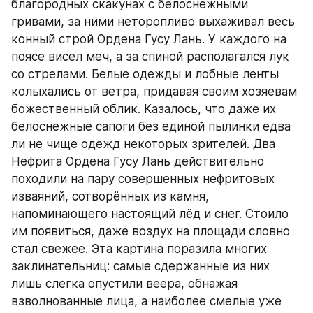
благородных скакунах с белоснежными 
гривами, за ними неторопливо выхаживал весь 
конный строй Ордена Гусу Лань. У каждого на 
поясе висел меч, а за спиной располагался лук 
со стрелами. Белые одежды и лобные ленты 
колыхались от ветра, придавая своим хозяевам 
божественный облик. Казалось, что даже их 
белоснежные сапоги без единой пылинки едва 
ли не чище одежд некоторых зрителей. Два 
Нефрита Ордена Гусу Лань действительно 
походили на пару совершенных нефритовых 
изваяний, сотворённых из камня, 
напоминающего настоящий лёд и снег. Стоило 
им появиться, даже воздух на площади словно 
стал свежее. Эта картина поразила многих 
заклинательниц: самые сдержанные из них 
лишь слегка опустили веера, обнажая 
взволнованные лица, а наиболее смелые уже 