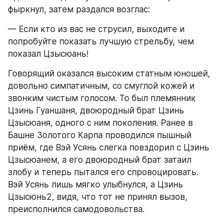
фыркнул, затем раздался возглас:
— Если кто из вас не струсил, выходите и 
попробуйте показать лучшую стрельбу, чем 
показал Цзысюань!
Говорящий оказался высоким статным юношей, 
довольно симпатичным, со смуглой кожей и 
звонким чистым голосом. То был племянник 
Цзинь Гуаншаня, двоюродный брат Цзинь 
Цзысюаня, одного с ним поколения. Ранее в 
Башне Золотого Карпа проводился пышный 
приём, где Вэй Усянь слегка повздорил с Цзинь 
Цзысюанем, а его двоюродный брат затаил 
злобу и теперь пытался его спровоцировать. 
Вэй Усянь лишь мягко улыбнулся, а Цзинь 
Цзысюнь2, видя, что тот не принял вызов, 
преисполнился самодовольства.