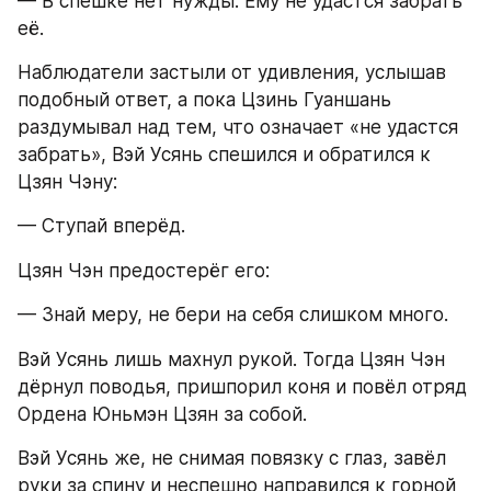
— В спешке нет нужды. Ему не удастся забрать 
её.
Наблюдатели застыли от удивления, услышав 
подобный ответ, а пока Цзинь Гуаншань 
раздумывал над тем, что означает «не удастся 
забрать», Вэй Усянь спешился и обратился к 
Цзян Чэну:
— Ступай вперёд.
Цзян Чэн предостерёг его:
— Знай меру, не бери на себя слишком много.
Вэй Усянь лишь махнул рукой. Тогда Цзян Чэн 
дёрнул поводья, пришпорил коня и повёл отряд 
Ордена Юньмэн Цзян за собой.
Вэй Усянь же, не снимая повязку с глаз, завёл 
руки за спину и неспешно направился к горной 