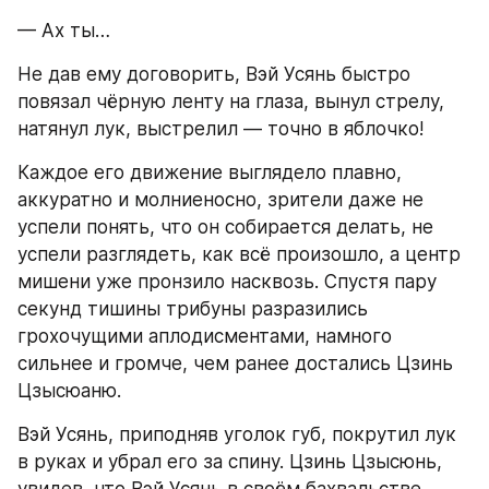
— Ах ты…
Не дав ему договорить, Вэй Усянь быстро 
повязал чёрную ленту на глаза, вынул стрелу, 
натянул лук, выстрелил — точно в яблочко!
Каждое его движение выглядело плавно, 
аккуратно и молниеносно, зрители даже не 
успели понять, что он собирается делать, не 
успели разглядеть, как всё произошло, а центр 
мишени уже пронзило насквозь. Спустя пару 
секунд тишины трибуны разразились 
грохочущими аплодисментами, намного 
сильнее и громче, чем ранее достались Цзинь 
Цзысюаню.
Вэй Усянь, приподняв уголок губ, покрутил лук 
в руках и убрал его за спину. Цзинь Цзысюнь, 