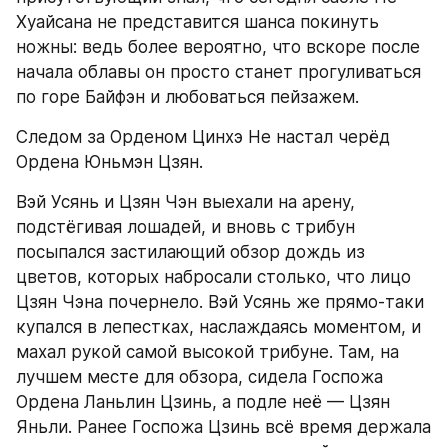
Хуайсана не представится шанса покинуть 
ножны: ведь более вероятно, что вскоре после 
начала облавы он просто станет прогуливаться 
по горе Байфэн и любоваться пейзажем.
Следом за Орденом Цинхэ Не настал черёд 
Ордена Юньмэн Цзян.
Вэй Усянь и Цзян Чэн выехали на арену, 
подстёгивая лошадей, и вновь с трибун 
посыпался застилающий обзор дождь из 
цветов, которых набросали столько, что лицо 
Цзян Чэна почернело. Вэй Усянь же прямо-таки 
купался в лепестках, наслаждаясь моментом, и 
махал рукой самой высокой трибуне. Там, на 
лучшем месте для обзора, сидела Госпожа 
Ордена Ланьлин Цзинь, а подле неё — Цзян 
Яньли. Ранее Госпожа Цзинь всё время держала 