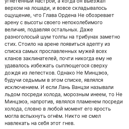
угнетённый настрой, а когда он выезжал 
верхом на лошади, и вовсе складывалось 
ощущение, что Глава Ордена Не обозревает 
арену с высоты своего непоколебимого 
величия, подавляя остальных. Даже 
разноголосый шум толпы на трибунах заметно 
стих. Стоило на арене появиться адепту из 
списка самых прославленных мужей всех 
кланов заклинателей, почти никогда ему не 
удавалось избежать сыплющегося сверху 
дождя из лепестков. Однако Не Минцзюэ, 
будучи седьмым в этом списке, являлся 
исключением. И если Лань Ванцзи называли 
льдом посреди холода, морозным инеем, то Не 
Минцзюэ, напротив, являлся пламенем посреди 
холода, словно в любой момент его ярость 
могла вспыхнуть огнём. Никто не смел 
навлекать на себя этот гнев.