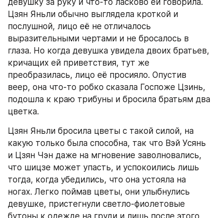
девушку за руку и что-то ласково ей говорила. 
Цзян Яньли обычно выглядела кроткой и 
послушной, лицо её не отличалось 
выразительными чертами и не бросалось в 
глаза. Но когда девушка увидела двоих братьев, 
кричащих ей приветствия, тут же 
преобразилась, лицо её просияло. Опустив 
веер, она что-то робко сказала Госпоже Цзинь, 
подошла к краю трибуны и бросила братьям два 
цветка.
Цзян Яньли бросила цветы с такой силой, на 
какую только была способна, так что Вэй Усянь 
и Цзян Чэн даже на мгновение заволновались, 
что шицзе может упасть, и успокоились лишь 
тогда, когда убедились, что она устояла на 
ногах. Легко поймав цветы, они улыбнулись 
девушке, пристегнули светло-фиолетовые 
бутоны к одежде на груди и лишь после этого 