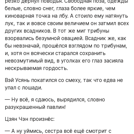
резко дёрнул поводья. Свободная поза, одежды 
белые, словно снег, глаза более яркие, чем 
киноварная точка на лбу. А стоило ему натянуть 
лук, так и вовсе своим величием он затмил всех 
других всадников. В тот же миг трибуны 
взорвались безумной овацией. Всадник же, как 
бы невзначай, прошёлся взглядом по трибунам, 
и, хотя он всячески старался сохранить 
невозмутимый вид, в уголках его глаз засияла 
нескрываемая гордость.
Вэй Усянь покатился со смеху, так что едва не 
упал с лошади.
— Ну всё, я сдаюсь, вырядился, словно 
разукрашенный павлин!
Цзян Чэн произнёс:
— А ну уймись, сестра всё ещё смотрит с 