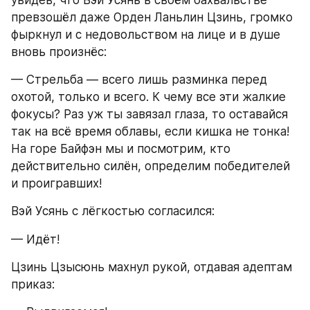
увидев, что Вэй Усянь в своём бахвальстве 
превзошёл даже Орден Ланьлин Цзинь, громко 
фыркнул и с недовольством на лице и в душе 
вновь произнёс:
— Стрельба — всего лишь разминка перед 
охотой, только и всего. К чему все эти жалкие 
фокусы? Раз уж ты завязал глаза, то оставайся 
так на всё время облавы, если кишка не тонка! 
На горе Байфэн мы и посмотрим, кто 
действительно силён, определим победителей 
и проигравших!
Вэй Усянь с лёгкостью согласился:
— Идёт!
Цзинь Цзысюнь махнул рукой, отдавая адептам 
приказ: