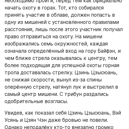
необходимо пройти, перед тем как официально 
начать охоту в горах. Тот, кто собирался 
принять участие в облаве, должен попасть в 
одну из мишеней с установленного правилами 
расстояния, лишь после этого участник получал 
право отправиться на охоту. На мишени 
изображались семь окружностей, каждая 
означала определённый вход на гору Байфэн, и 
чем ближе стрела оказывалась к центру, тем 
более подходящая для успешной охоты горная 
тропа доставалась стрелку. Цзинь Цзысюань, 
не снижая скорости, вынул из-за спины 
оперённую стрелу, натянул лук и выстрелил в 
самый центр мишени. С трибун раздались 
одобрительные возгласы.
Увидев, как показал себя Цзинь Цзысюань, Вэй 
Усянь и Цзян Чэн даже бровью не повели. 
Однако неподалёку кто-то внезапно громко 