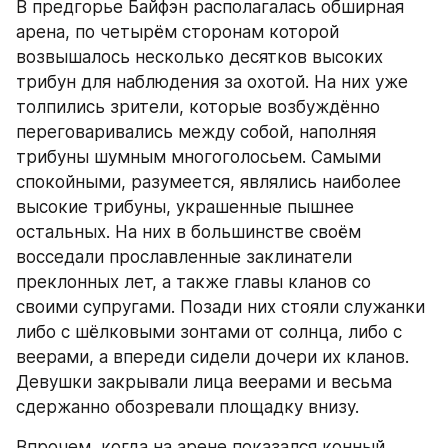
В предгорье Байфэн располагалась обширная 
арена, по четырём сторонам которой 
возвышалось несколько десятков высоких 
трибун для наблюдения за охотой. На них уже 
толпились зрители, которые возбуждённо 
переговаривались между собой, наполняя 
трибуны шумным многоголосьем. Самыми 
спокойными, разумеется, являлись наиболее 
высокие трибуны, украшенные пышнее 
остальных. На них в большинстве своём 
восседали прославленные заклинатели 
преклонных лет, а также главы кланов со 
своими супругами. Позади них стояли служанки 
либо с шёлковыми зонтами от солнца, либо с 
веерами, а впереди сидели дочери их кланов. 
Девушки закрывали лица веерами и весьма 
сдержанно обозревали площадку внизу.
Впрочем, когда на арене показался конный 