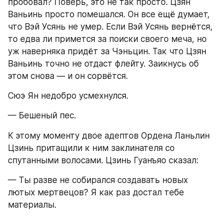
пробовал? Поверь, это не так просто. Цзян 
Ваньинь просто помешался. Он все ещё думает, 
что Вэй Усянь не умер. Если Вэй Усянь вернётся, 
то едва ли примется за поиски своего меча, но 
уж наверняка придёт за Чэньцин. Так что Цзян 
Ваньинь точно не отдаст флейту. Заикнусь об 
этом снова — и он сорвётся.
Сюэ Ян недобро усмехнулся.
— Бешеный пес.
К этому моменту двое адептов Ордена Ланьлин 
Цзинь притащили к ним заклинателя со 
спутанными волосами. Цзинь Гуанъяо сказал:
— Ты разве не собирался создавать новых 
лютых мертвецов? Я как раз достал тебе 
материалы.