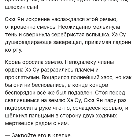
шлюхин сын!
Сюэ Ян искренне наслаждался этой речью, 
откровенно смеясь. Неожиданно мелькнула 
тень и сверкнула серебристая вспышка. Хэ Су 
душераздирающе заверещал, прижимая ладони 
ко рту.
Кровь оросила землю. Неподалёку члены 
ордена Хэ Су разразились плачем и 
проклятьями. Воцарился полнейший хаос, но как 
бы они ни бесновались, в конце концов 
беспорядок всё же был подавлен. Стоя перед 
свалившимся на землю Хэ Су, Сюэ Ян пару раз 
подбросил в руке что-то, сочащееся кровью, и 
щёлкнул пальцами в сторону двух ходячих 
мертвецов рядом с ним.
— Закройте его в клетке.