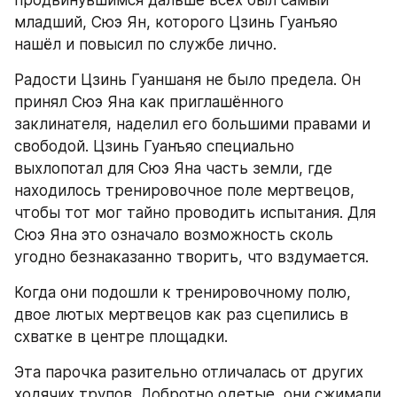
продвинувшимся дальше всех был самый 
младший, Сюэ Ян, которого Цзинь Гуанъяо 
нашёл и повысил по службе лично.
Радости Цзинь Гуаншаня не было предела. Он 
принял Сюэ Яна как приглашённого 
заклинателя, наделил его большими правами и 
свободой. Цзинь Гуанъяо специально 
выхлопотал для Сюэ Яна часть земли, где 
находилось тренировочное поле мертвецов, 
чтобы тот мог тайно проводить испытания. Для 
Сюэ Яна это означало возможность сколь 
угодно безнаказанно творить, что вздумается.
Когда они подошли к тренировочному полю, 
двое лютых мертвецов как раз сцепились в 
схватке в центре площадки.
Эта парочка разительно отличалась от других 
ходячих трупов. Добротно одетые, они сжимали 