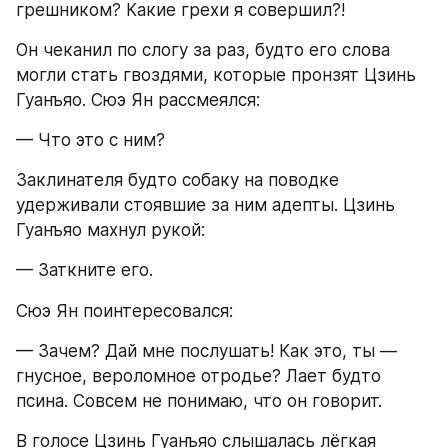
грешником? Какие грехи я совершил?!
Он чеканил по слогу за раз, будто его слова 
могли стать гвоздями, которые пронзят Цзинь 
Гуанъяо. Сюэ Ян рассмеялся:
— Что это с ним?
Заклинателя будто собаку на поводке 
удерживали стоявшие за ним адепты. Цзинь 
Гуанъяо махнул рукой:
— Заткните его.
Сюэ Ян поинтересовался:
— Зачем? Дай мне послушать! Как это, ты — 
гнусное, вероломное отродье? Лает будто 
псина. Совсем не понимаю, что он говорит.
В голосе Цзинь Гуанъяо слышалась лёгкая 