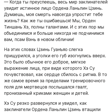
— Когда ты преуспеешь, весь мир заклинателей 
увидит истинное лицо Ордена Ланьлин Цзинь. 
Думаешь, моя смерть навсегда упростит тебе 
жизнь? Как же ты ошибаешься! Мы, Орден 
Тиншань Хэ, полны талантами. И с этих пор мы 
объединимся и больше никогда не подчинимся 
вам, псам Вэнь в новом обличии!
На этих словах Цзинь Гуанъяо слегка 
прищурился, а уголки его губ изогнулись вверх. 
Это было обычное его доброе, мягкое 
выражение лица, при виде которого Хэ Су 
почувствовал, как сердце сбилось с ритма. В то 
же самое время за пределами тренировочного 
поля для мертвецов послышался гвалт, 
пронизанный криками женщин и детей.
Хэ Су резко развернулся и увидел, как 
заклинатели Ордена Ланьлин Цзинь втащили 