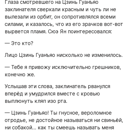
Глаза смотревшего на Цзинь Гуанъяо 
заклинателя сверкали красным и чуть ли не 
вылезали из орбит, он сопротивлялся всеми 
силами, и казалось, что из его зрачков вот-вот 
вырвется пламя. Сюэ Ян поинтересовался:
— Это кто?
Лицо Цзинь Гуанъяо нисколько не изменилось.
— Тебе я привожу исключительно грешников, 
конечно же.
Услышав эти слова, заклинатель рванулся 
вперёд и умудрился вместе с кровью 
выплюнуть кляп изо рта.
— Цзинь Гуанъяо! Ты гнусное, вероломное 
отродье, не достойное называться ни свиньёй, 
ни собакой… как ты смеешь называть меня 