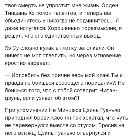
твоя смерть не упростит мне жизнь. Орден 
Тиншань Хэ полон талантов, и теперь вы 
объединитесь и никогда не подчинитесь… Я 
даже испугался. Хорошенько поразмыслив, я 
решил, что это единственный выход.
Хэ Су словно кулак в глотку затолкали. Он 
ничего не мог ответить, но через мгновение 
яростно взревел:
— Истребить без причин весь мой клан! Ты и 
правда не боишься всеобщего порицания?! Не 
боишься того, что с тобой сотворит Чифэн-
цзунь, если узнает об этом?!
При упоминании Не Минцзюэ Цзинь Гуанъяо 
приподнял брови. Сюэ Ян так хохотал, что чуть 
не перевернулся вместе со стулом. Бросив на 
него взгляд, Цзинь Гуанъяо отвернулся и 