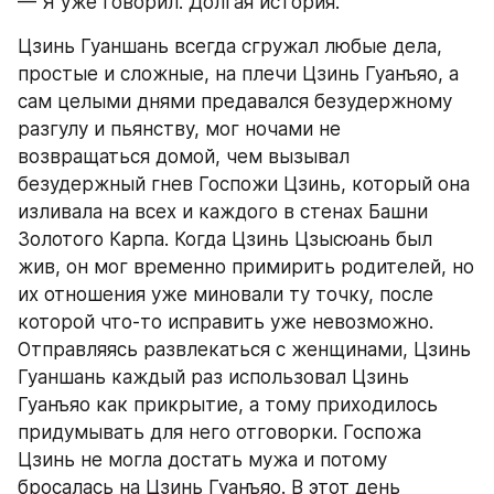
— Я уже говорил. Долгая история.
Цзинь Гуаншань всегда сгружал любые дела, 
простые и сложные, на плечи Цзинь Гуанъяо, а 
сам целыми днями предавался безудержному 
разгулу и пьянству, мог ночами не 
возвращаться домой, чем вызывал 
безудержный гнев Госпожи Цзинь, который она 
изливала на всех и каждого в стенах Башни 
Золотого Карпа. Когда Цзинь Цзысюань был 
жив, он мог временно примирить родителей, но 
их отношения уже миновали ту точку, после 
которой что-то исправить уже невозможно. 
Отправляясь развлекаться с женщинами, Цзинь 
Гуаншань каждый раз использовал Цзинь 
Гуанъяо как прикрытие, а тому приходилось 
придумывать для него отговорки. Госпожа 
Цзинь не могла достать мужа и потому 
бросалась на Цзинь Гуанъяо. В этот день 