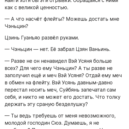
найти хотя бы эти отрывки. Обращайся с ними 
как с великой ценностью.
— А что насчёт флейты? Можешь достать мне 
Чэньцин?
Цзинь Гуанъяо развёл руками.
— Чэньцин — нет. Её забрал Цзян Ваньинь.
— Разве не он ненавидел Вэй Усяня больше 
всех? Для чего ему Чэньцин? А ты разве не 
заполучил ещё и меч Вэй Усяня? Отдай ему меч 
в обмен на флейту. Вэй Усянь давным-давно 
перестал носить меч, Суйбянь запечатал сам 
себя, и никто не может его достать. Что толку 
держать эту сраную безделушку?
— Ты ведь требуешь от меня невозможного, 
молодой господин Сюэ. Думаешь, я не 