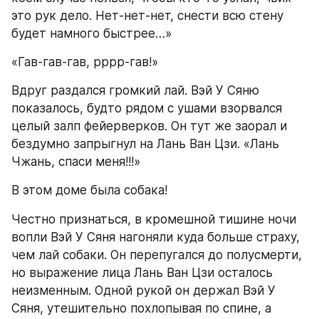
это рук дело. Нет-нет-нет, снести всю стену 
будет намного быстрее…»
«Гав-гав-гав, рррр-гав!»
Вдруг раздался громкий лай. Вэй У Сяню 
показалось, будто рядом с ушами взорвался 
целый залп фейерверков. Он тут же заорал и 
бездумно запрыгнул на Лань Ван Цзи. «Лань 
Чжань, спаси меня!!!»
В этом доме была собака!
Честно признаться, в кромешной тишине ночи 
вопли Вэй У Сяня нагоняли куда больше страху, 
чем лай собаки. Он перепугался до полусмерти, 
но выражение лица Лань Ван Цзи осталось 
неизменным. Одной рукой он держал Вэй У 
Сяня, утешительно похлопывая по спине, а 