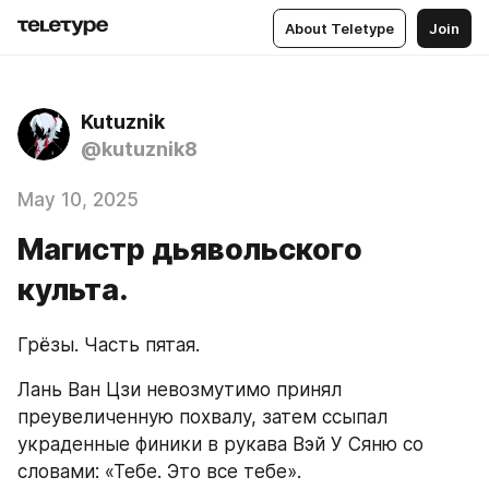
About Teletype
Join
Kutuznik
@kutuznik8
May 10, 2025
Магистр дьявольского
культа.
Грёзы. Часть пятая.
Лань Ван Цзи невозмутимо принял 
преувеличенную похвалу, затем ссыпал 
украденные финики в рукава Вэй У Сяню со 
словами: «Тебе. Это все тебе».