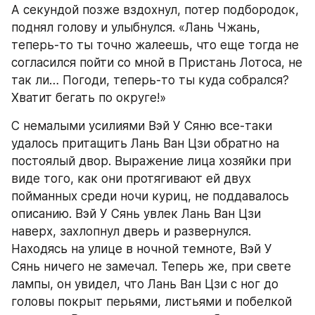
А секундой позже вздохнул, потер подбородок, 
поднял голову и улыбнулся. «Лань Чжань, 
теперь-то ты точно жалеешь, что еще тогда не 
согласился пойти со мной в Пристань Лотоса, не 
так ли… Погоди, теперь-то ты куда собрался? 
Хватит бегать по округе!»
С немалыми усилиями Вэй У Сяню все-таки 
удалось притащить Лань Ван Цзи обратно на 
постоялый двор. Выражение лица хозяйки при 
виде того, как они протягивают ей двух 
пойманных среди ночи куриц, не поддавалось 
описанию. Вэй У Сянь увлек Лань Ван Цзи 
наверх, захлопнул дверь и развернулся. 
Находясь на улице в ночной темноте, Вэй У 
Сянь ничего не замечал. Теперь же, при свете 
лампы, он увидел, что Лань Ван Цзи с ног до 
головы покрыт перьями, листьями и побелкой 