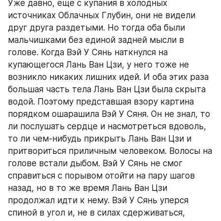
Уже давно, еще с купания в холодных 
источниках Облачных Глубин, они не видели 
друг друга раздетыми. Но тогда оба были 
мальчишками без единой задней мысли в 
голове. Когда Вэй У Сянь наткнулся на 
купающегося Лань Ван Цзи, у него тоже не 
возникло никаких лишних идей. И оба этих раза 
большая часть тела Лань Ван Цзи была скрыта 
водой. Поэтому представшая взору картина 
порядком ошарашила Вэй У Сяня. Он не знал, то 
ли послушать сердце и насмотреться вдоволь, 
то ли чем-нибудь прикрыть Лань Ван Цзи и 
притвориться приличным человеком. Волосы на 
голове встали дыбом. Вэй У Сянь не смог 
справиться с порывом отойти на пару шагов 
назад, но в то же время Лань Ван Цзи 
продолжал идти к нему. Вэй У Сянь уперся 
спиной в угол и, не в силах сдерживаться, 