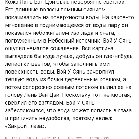
Кожа Лань Ван Цзи была невероятно светлой. 
Его длинные волосы темным сиянием 
покачивались на поверхности воды. На какое-то 
мгновение в поднимающемся от воды пару он 
показался небожителем изо льда и снега, 
погруженным в Небесный источник. Вэй У Сянь 
ощутил немалое сожаление. Вся картина 
выглядела бы куда лучше, добудь он где-нибудь 
лепестки цветов, чтобы заполнить ими 
поверхность воды. Вэй У Сянь зачерпнул 
теплую воду из бочки деревянным ковшом, а 
потом осторожно ровным потоком вылил ее на 
голову Лань Ван Цзи. Поскольку тот, не моргая, 
сверлил его взглядом, Вэй У Сянь 
забеспокоился, что вода может попасть в глаза 
и причинить неудобства, поэтому велел: 
«Закрой глаза».
Kutuznik
May 10, 2025, 15:19
0
views
0
reactions