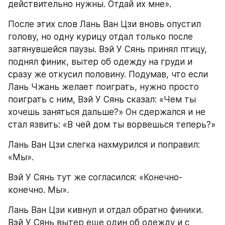
действительно нужны. Отдай их мне».
После этих слов Лань Ван Цзи вновь опустил 
голову, но одну курицу отдал только после 
затянувшейся паузы. Вэй У Сянь принял птицу, 
поднял финик, вытер об одежду на груди и 
сразу же откусил половину. Подумав, что если 
Лань Чжань желает поиграть, нужно просто 
поиграть с ним, Вэй У Сянь сказал: «Чем ты 
хочешь заняться дальше?» Он сдержался и не 
стал язвить: «В чей дом ты ворвешься теперь?»
Лань Ван Цзи слегка нахмурился и поправил: 
«Мы».
Вэй У Сянь тут же согласился: «Конечно-
конечно. Мы».
Лань Ван Цзи кивнул и отдал обратно финики. 
Вэй У Сянь вытер еще один об одежду и с 