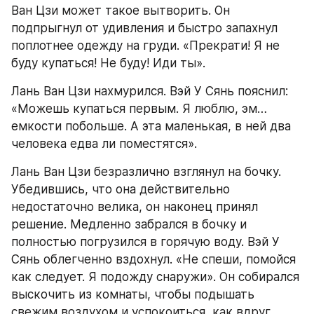
Ван Цзи может такое вытворить. Он 
подпрыгнул от удивления и быстро запахнул 
поплотнее одежду на груди. «Прекрати! Я не 
буду купаться! Не буду! Иди ты».
Лань Ван Цзи нахмурился. Вэй У Сянь пояснил: 
«Можешь купаться первым. Я люблю, эм… 
емкости побольше. А эта маленькая, в ней два 
человека едва ли поместятся».
Лань Ван Цзи безразлично взглянул на бочку. 
Убедившись, что она действительно 
недостаточно велика, он наконец принял 
решение. Медленно забрался в бочку и 
полностью погрузился в горячую воду. Вэй У 
Сянь облегченно вздохнул. «Не спеши, помойся 
как следует. Я подожду снаружи». Он собирался 
выскочить из комнаты, чтобы подышать 
свежим воздухом и успокоиться, как вдруг 