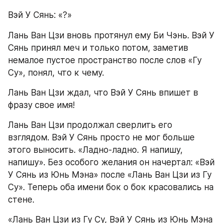
Вэй У Сянь: «?»
Лань Ван Цзи вновь протянул ему Би Чэнь. Вэй У 
Сянь принял меч и только потом, заметив 
немалое пустое пространство после слов «Гу 
Су», понял, что к чему.
Лань Ван Цзи ждал, что Вэй У Сянь впишет в 
фразу свое имя!
Лань Ван Цзи продолжал сверлить его 
взглядом. Вэй У Сянь просто не мог больше 
этого выносить. «Ладно-ладно. Я напишу, 
напишу». Без особого желания он начертал: «Вэй 
У Сянь из Юнь Мэна» после «Лань Ван Цзи из Гу 
Су». Теперь оба имени бок о бок красовались на 
стене.
«Лань Ван Цзи из Гу Су, Вэй У Сянь из Юнь Мэна 