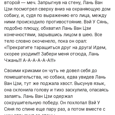
второй — меч. Запрыгнув на стену, Лань Ван 
Цзи посмотрел сверху вниз на охраняющую дом 
собаку, и, судя по выражению его лица, между 
ними происходило противостояние. Вэй У Сянь, 
подобно плющу, обхватил Лань Ван Цзи 
конечностями, зарывшись лицом в шею. Все 
тело словно окоченело, пока он орал: 
«Прекратите таращиться друг на друга! Идем, 
скорее уходим!!! Забери меня отсюда, Лань 
Чжань!!! А-А-А-А-А-А!!!»
Своими криками он чуть не довел себя до 
помешательства, но собака, едва увидев Лань 
Ван Цзи, тут же поджала хвост. Высунув язык, 
она склонила голову и тихо заскулила, опасаясь 
залаять. Лань Ван Цзи одержал 
сокрушительную победу. Он похлопал Вэй У 
Сяня по спине еще пару раз, а потом вместе с 