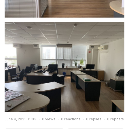
June 8, 2021, 11:03
0
views
0
reactions
0
replies
0
reposts