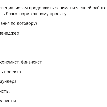
 специалистам продолжить заниматься своей работо
ть благотворительному проекту) 
пания по договору)
 менеджер
экономист, финансист.
ль проекта
аундера.
листы.
иалисты