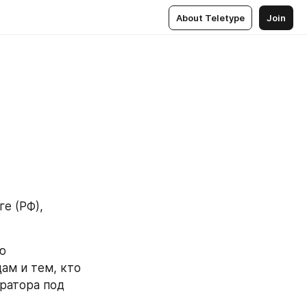
About Teletype
Join
 (РФ), 
 
м и тем, кто 
ратора под 