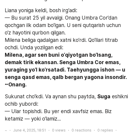
Liana yoniga keldi, bosh irg‘adi:
— Bu surat 25 yil avvalgi. Onang Umbra Cor’dan 
qochgan ilk odam bo‘lgan. U seni qutqarish uchun 
o‘z hayotini qurbon qilgan.
Milena beliga qadalgan xatni ko‘rdi. Qo‘llari titrab 
ochdi. Unda yozilgan edi:
Milena, agar sen buni o‘qiyotgan bo‘lsang, 
demak tirik ekansan. Senga Umbra Cor emas, 
yuraging yo‘l ko‘rsatadi. Taehyungga ishon — u 
senga qasd emas, qalb bergan yagona insondir. 
~Onang.
Sukunat cho‘kdi. Va aynan shu paytda, 
Suga
 eshikni 
ochib yubordi:
— Ular topishdi. Bu yer endi xavfsiz emas. Biz 
ketamiz — yoki o‘lamiz...
~
June 4, 2025, 18:51
0
views
0
reactions
0
replies