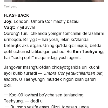
Taehyung
FLASHBACK
Joy:
 London, Umbra Cor maxfiy bazasi
Vaqt:
 7 yil avval
Qorong‘i tun. Ichkarida yomg‘ir tomchilari derazalarni 
urmoqda. Bir yigit – hali yosh, lekin ko‘zlarida 
befarqlik aks etgan. Uning qo‘lida qizil niqob, belida 
qotil uchun ishlatiladigan pichoq. Bu 
Kim Taehyung
, 
hali “sodiq qotil” maqomidagi yosh agent.
Jangovar mashg‘ulotdan chiqayotganida uni kuchli 
ayol kutib turardi — 
Umbra Cor yetakchilaridan biri, 
Isidora
. U Taehyungni muzdek nigoh bilan qarshi 
oldi.
— Kod-09 loyihasi bo‘yicha sen tanlanding, 
Taehyung, — dedi u.
 — Bu oson vazifa emas. Qizni topasan, unga 