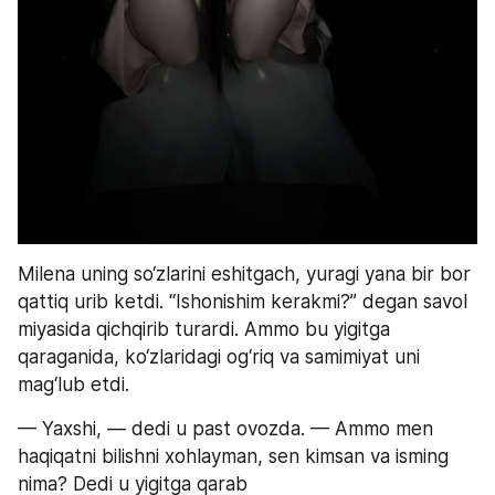
Milena uning so‘zlarini eshitgach, yuragi yana bir bor 
qattiq urib ketdi. “Ishonishim kerakmi?” degan savol 
miyasida qichqirib turardi. Ammo bu yigitga 
qaraganida, ko‘zlaridagi og‘riq va samimiyat uni 
mag‘lub etdi.
— Yaxshi, — dedi u past ovozda. — Ammo men 
haqiqatni bilishni xohlayman, sen kimsan va isming 
nima? Dedi u yigitga qarab