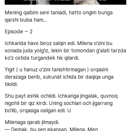
Mening qalbim seni tanladi, hatto ongim bunga 
qarshi bulsa ham...
Episode ~ 2
Ichkarida havo biroz salqin edi. Milena o‘zini bu 
xonada juda yolg‘iz, lekin bir tomondan g‘alati tarzda 
ko‘z ostida turgandek his qilardi.
Yigit ( u hanuz o'zini tanishtirmagan ) orqasini 
derazaga berib, sukunat ichida bir daqiqa unga 
tikildi.
Shu payt eshik ochildi. Ichkariga jingalak, quvnoq 
nigohli bir qiz kirdi. Uning sochlari och jigarrang 
bo‘lib, orqasiga osilgan edi. U
Milenaga qarab jilmaydi.
— Demak, bu sen ekansan, Milena. Men 