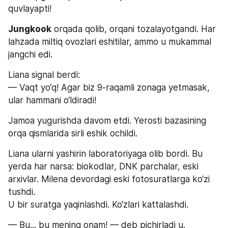
quvlayapti!
Jungkook
 orqada qolib, orqani tozalayotgandi. Har 
lahzada miltiq ovozlari eshitilar, ammo u mukammal 
jangchi edi.
Liana signal berdi:
— Vaqt yo‘q! Agar biz 9-raqamli zonaga yetmasak, 
ular hammani o‘ldiradi!
Jamoa yugurishda davom etdi. Yerosti bazasining 
orqa qismlarida sirli eshik ochildi.
Liana ularni yashirin laboratoriyaga olib bordi. Bu 
yerda har narsa: biokodlar, DNK parchalar, eski 
arxivlar. Milena devordagi eski fotosuratlarga ko‘zi 
tushdi.
U bir suratga yaqinlashdi. Ko‘zlari kattalashdi.
— Bu... bu mening onam! — deb pichirladi u.