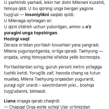
U yashirinib yashadi, lekin har doim Milenani kuzatdi, 
himoya qildi. U bu qizning unga bergan yagona 
tuyg‘usi — 
insoniylikni
 saqlab qoldi.
U Milenaga aytmagan sir:
U qizni o‘ldirish uchun yuborilgan, ammo u 
o‘z 
yuragini unga topshirgan
.
Hozirgi vaqt
Deraza ortidan portlash tovushlari yana yangradi. 
Milena yugurayotganda, ortiga qaradi. Taehyung — 
orqada, uning himoyachisi sifatida yelib bormoqda.
Portlashlardan so‘ng, guruh yerosti metro yo‘lagiga 
tushib ketdi. Yorug‘lik zaif, havoda chang va tutun 
muallaq. Milena Taehyung orqasidan yugurardi, 
yuragi og‘ir urardi – xavotirdanmi yoki... boshqa 
tuyg‘udanmi, bilmasdi.
Liana
 orqaga qarab chaqirdi:
— Chapga! Orqa eshik ochiq! Ular ortimizdan 