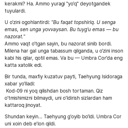
kerakmi? Ha. Ammo yuragi "yo‘q" deyotgandek 
tuyulardi.
U o‘zini ogohlantirdi: 
"Bu faqat topshiriq. U senga 
emas, sen unga yovvaysan. Bu tuyg‘u emas — bu 
nazorat."
Ammo vaqt o‘tgan sayin, bu nazorat sinib bordi. 
Milena har gal unga tabassum qilganda, u o‘zini inson 
kabi his qilar, qotil emas. Va bu — Umbra Cor’da eng 
katta xatolik edi.
Bir tunda, maxfiy kuzatuv payti, Taehyung Isidoraga 
xabar yo‘lladi:
 Kod-09 ni yoq qilishdan bosh tortaman. Qiz 
o'tmishimizni bilmaydi, uni o'ldirish sizlardan ham 
kattaroq jinoyat.
Shundan keyin… Taehyung g‘oyib bo‘ldi. Umbra Cor 
uni xoin deb e’lon qildi.