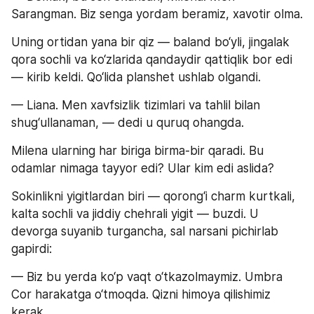
Sarangman. Biz senga yordam beramiz, xavotir olma.
Uning ortidan yana bir qiz — baland bo‘yli, jingalak 
qora sochli va ko‘zlarida qandaydir qattiqlik bor edi 
— kirib keldi. Qo‘lida planshet ushlab olgandi.
— Liana. Men xavfsizlik tizimlari va tahlil bilan 
shug‘ullanaman, — dedi u quruq ohangda.
Milena ularning har biriga birma-bir qaradi. Bu 
odamlar nimaga tayyor edi? Ular kim edi aslida?
Sokinlikni yigitlardan biri — qorong‘i charm kurtkali, 
kalta sochli va jiddiy chehrali yigit — buzdi. U 
devorga suyanib turgancha, sal narsani pichirlab 
gapirdi:
— Biz bu yerda ko‘p vaqt o‘tkazolmaymiz. Umbra 
Cor harakatga o‘tmoqda. Qizni himoya qilishimiz 
kerak.