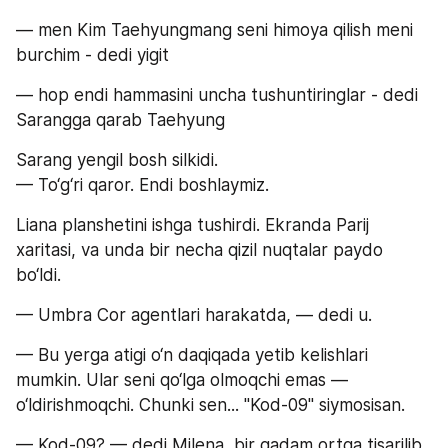
— men Kim Taehyungmang seni himoya qilish meni 
burchim - dedi yigit
— hop endi hammasini uncha tushuntiringlar - dedi 
Sarangga qarab Taehyung
Sarang yengil bosh silkidi.
— To‘g‘ri qaror. Endi boshlaymiz.
Liana planshetini ishga tushirdi. Ekranda Parij 
xaritasi, va unda bir necha qizil nuqtalar paydo 
bo‘ldi.
— Umbra Cor agentlari harakatda, — dedi u.
— Bu yerga atigi o‘n daqiqada yetib kelishlari 
mumkin. Ular seni qo‘lga olmoqchi emas — 
o‘ldirishmoqchi. Chunki sen... "Kod-09" siymosisan.
— Kod-09? — dedi Milena, bir qadam ortga tisarilib. 