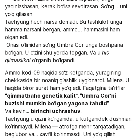
yaqinlashasan, kerak bo‘lsa sevdirasan. So‘ng… uni 
yo‘q qilasan.
Taehyung hech narsa demadi. Bu tashkilot unga 
hamma narsani bergan, ammo… hammasini ham 
olgan edi.
 Onasi o‘limidan so‘ng Umbra Cor unga boshpana 
bo‘lgan. U o‘zini shu yerda topgan. Va u 
his 
qilmaslikni
 o‘rganib bo‘lgandi.
Ammo kod-09 haqida so‘z ketganda, yuragining 
chekkasida bir noaniq g‘ashlik uyg‘onardi. Milena. U 
haqida biror surat ham yo‘q edi. Faqatgina ta’riflar: 
“qimmatbaho genetik kalit”, “Umbra Cor’ni 
buzishi mumkin bo‘lgan yagona tahdid”
.
Va keyin... 
birinchi uchrashuv
.
Taehyung u qizni ko‘rganida, u kutganidek dushman 
ko‘rinmaydi. Milena — atrofga mehr tarqatadigan, 
beg‘ubor va... xavfli ko‘rinmasdi. Uni yo‘q qilish 