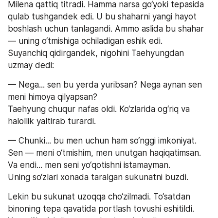
Milena qattiq titradi. Hamma narsa go‘yoki tepasida 
qulab tushgandek edi. U bu shaharni yangi hayot 
boshlash uchun tanlagandi. Ammo aslida bu shahar 
— uning o‘tmishiga ochiladigan eshik edi.
Suyanchiq qidirgandek, nigohini Taehyungdan 
uzmay dedi:
— Nega... sen bu yerda yuribsan? Nega aynan sen 
meni himoya qilyapsan?
Taehyung chuqur nafas oldi. Ko‘zlarida og‘riq va 
halollik yaltirab turardi.
— Chunki... bu men uchun ham so‘nggi imkoniyat. 
Sen — meni o‘tmishim, men unutgan haqiqatimsan. 
Va endi... men seni yo‘qotishni istamayman.
Uning so‘zlari xonada taralgan sukunatni buzdi.
Lekin bu sukunat uzoqqa cho‘zilmadi. To‘satdan 
binoning tepa qavatida portlash tovushi eshitildi. 