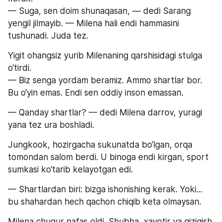
— Suga, sen doim shunaqasan, — dedi Sarang 
yengil jilmayib. — Milena hali endi hammasini 
tushunadi. Juda tez.
Yigit ohangsiz yurib Milenaning qarshisidagi stulga 
o‘tirdi.
— Biz senga yordam beramiz. Ammo shartlar bor. 
Bu o‘yin emas. Endi sen oddiy inson emassan.
— Qanday shartlar? — dedi Milena darrov, yuragi 
yana tez ura boshladi.
Jungkook, hozirgacha sukunatda bo‘lgan, orqa 
tomondan salom berdi. U binoga endi kirgan, sport 
sumkasi ko‘tarib kelayotgan edi.
— Shartlardan biri: bizga ishonishing kerak. Yoki... 
bu shahardan hech qachon chiqib keta olmaysan.
Milena chuqur nafas oldi. Shubha, xavotir va qiziqish 