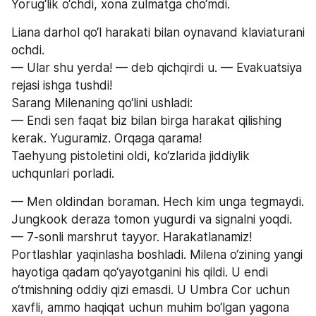
Yorug‘lik o‘chdi, xona zulmatga cho‘mdi.
Liana darhol qo‘l harakati bilan oynavand klaviaturani 
ochdi.
— Ular shu yerda! — deb qichqirdi u. — Evakuatsiya 
rejasi ishga tushdi!
Sarang Milenaning qo‘lini ushladi:
— Endi sen faqat biz bilan birga harakat qilishing 
kerak. Yuguramiz. Orqaga qarama!
Taehyung pistoletini oldi, ko‘zlarida jiddiylik 
uchqunlari porladi.
— Men oldindan boraman. Hech kim unga tegmaydi.
Jungkook deraza tomon yugurdi va signalni yoqdi.
— 7-sonli marshrut tayyor. Harakatlanamiz!
Portlashlar yaqinlasha boshladi. Milena o‘zining yangi 
hayotiga qadam qo‘yayotganini his qildi. U endi 
o‘tmishning oddiy qizi emasdi. U Umbra Cor uchun 
xavfli, ammo haqiqat uchun muhim bo‘lgan yagona 