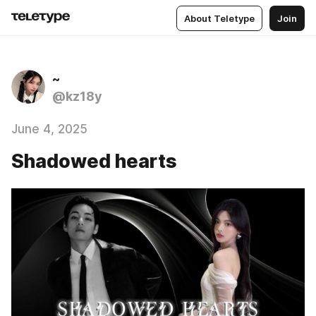
About Teletype
Join
~
@kz18y
June 4, 2025
Shadowed hearts