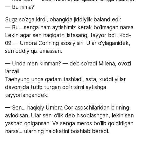
— Bu nima?
Suga so‘zga kirdi, ohangida jiddiylik baland edi:
— Bu... senga ham aytishimiz kerak bo‘lmagan narsa. 
Lekin agar sen haqiqatni istasang, tayyor bo‘l. Kod-
09 — Umbra Cor’ning asosiy siri. Ular o‘ylaganidek, 
sen oddiy qiz emassan.
— Unda men kimman? — deb so‘radi Milena, ovozi 
larzali.
Taehyung unga qadam tashladi, asta, xuddi yillar 
davomida tutib turgan og‘ir sirni aytishga 
tayyorlangandek:
— Sen... haqiqiy Umbra Cor asoschilaridan birining 
avlodisan. Ular seni o‘lik deb hisoblashgan, lekin sen 
yashab qolgansan. Va senga meros bo‘lib qoldirilgan 
narsa... ularning halokatini boshlab beradi.