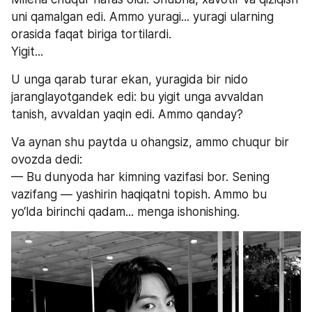
uni qamalgan edi. Ammo yuragi... yuragi ularning 
orasida faqat biriga tortilardi.
Yigit...
U unga qarab turar ekan, yuragida bir nido 
jaranglayotgandek edi: bu yigit unga avvaldan 
tanish, avvaldan yaqin edi. Ammo qanday?
Va aynan shu paytda u ohangsiz, ammo chuqur bir 
ovozda dedi:
— Bu dunyoda har kimning vazifasi bor. Sening 
vazifang — yashirin haqiqatni topish. Ammo bu 
yo‘lda birinchi qadam... menga ishonishing.