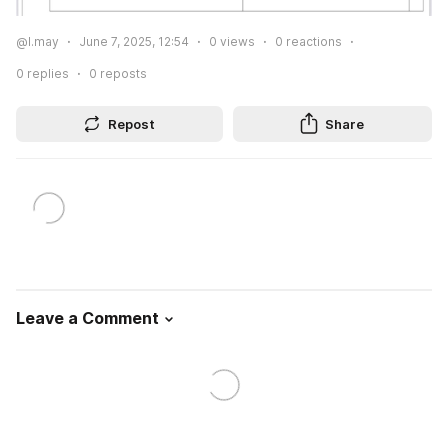
@l.may
June 7, 2025, 12:54
0
views
0
reactions
0
replies
0
reposts
Repost
Share
Leave a Comment