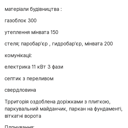
матеріали будівництва :
газоблок 300
утеплення мінвата 150
стеля; паробарʼєр , гидробарʼєр, мінвата 200
комунікаціі:
електрика 11 кВт 3 фази
септик з переливом
свердловина
Трриторія оздоблена доріжками з плиткою, 
паркувальний майданчик, паркан на фундаменті, 
віткатні ворота
Плпнування: 