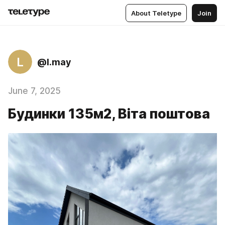
About Teletype
Join
L
@l.may
June 7, 2025
Будинки 135м2, Віта поштова