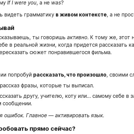
му 
If I were you
, а не 
was
?
ь видеть грамматику 
в живом контексте
, а не про
зывай
сказываешь, ты говоришь 
активно
. К тому же, этот
ебе в реальной жизни, когда придется рассказать ка
ересказать сюжет понравившегося фильма. 
ии попробуй 
рассказать, что произошло
, своими с
рассказ фразы, которые ты выписал.
сказать другу, учителю, коту или… самому себе в з
м сообщении.
ся ошибок. Главное — активировать язык.
робовать прямо сейчас?