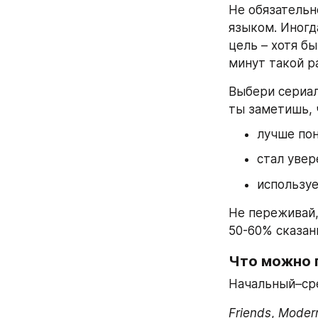
Не обязательн
языком. Иногд
цель – хотя б
минут такой р
Выбери сериал
ты заметишь, 
лучше по
стал увер
использу
Не переживай,
50-60% сказан
Что можно 
Начальный–сре
Friends
, 
Modern