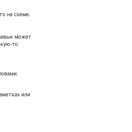
сто на схеме.
 навык может 
кую-то 
ловами.
аметках или 