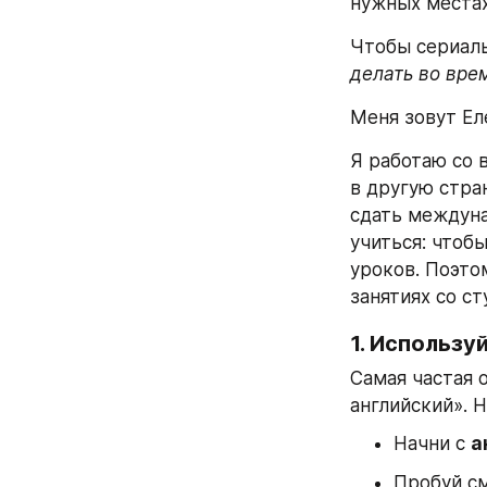
нужных местах
Чтобы сериалы
делать во вре
Меня зовут Ел
Я работаю со 
в другую стра
сдать междуна
учиться: чтобы
уроков. Поэто
занятиях со ст
1. Использу
Самая частая о
английский». 
Начни с 
а
Пробуй с