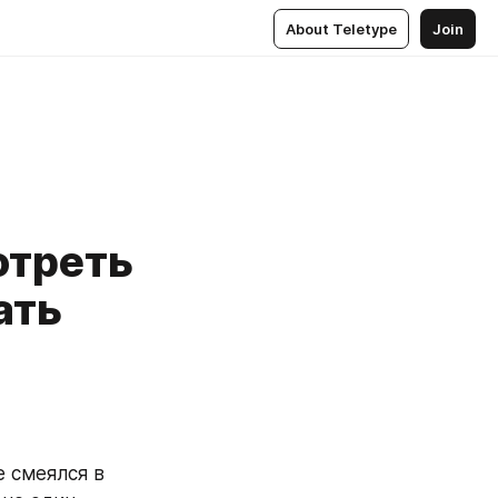
About Teletype
Join
отреть
ать
 смеялся в 