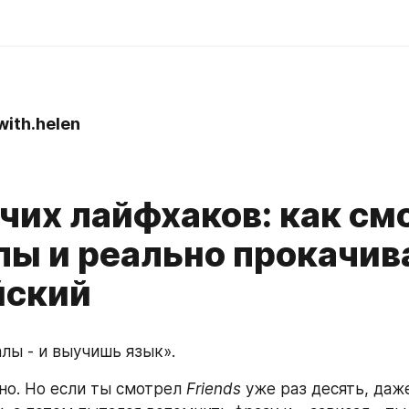
with.helen
очих лайфхаков: как см
лы и реально прокачив
йский
лы - и выучишь язык».
но. Но если ты смотрел 
Friends
 уже раз десять, даже