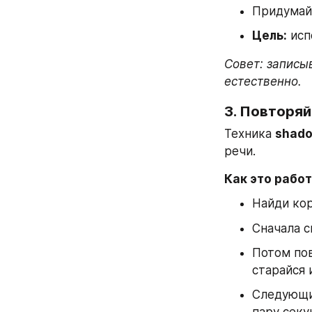
Придумай
Цель:
 ис
Совет: записыв
естественно.
3. Повторяй
Техника 
shado
речи.
Как это работ
Найди кор
Сначала с
Потом пов
старайся 
Следующий