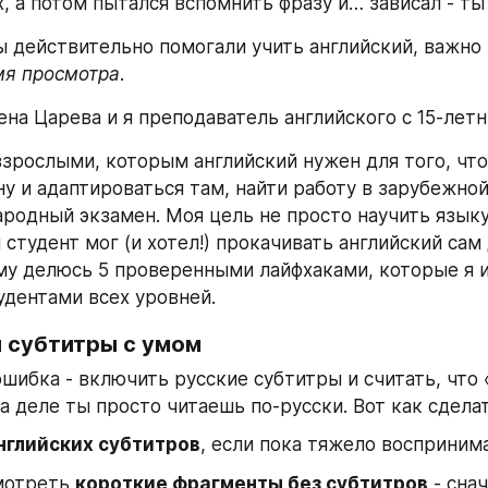
, а потом пытался вспомнить фразу и… зависал - ты 
 действительно помогали учить английский, важно 
мя просмотра
.
ена Царева и я преподаватель английского с 15-лет
взрослыми, которым английский нужен для того, что
ну и адаптироваться там, найти работу в зарубежной
родный экзамен. Моя цель не просто научить языку,
 студент мог (и хотел!) прокачивать английский сам 
му делюсь 5 проверенными лайфхаками, которые я и
удентами всех уровней.
й субтитры с умом
шибка - включить русские субтитры и считать, что 
На деле ты просто читаешь по-русски. Вот как сдела
нглийских субтитров
, если пока тяжело воспринима
мотреть 
короткие фрагменты без субтитров
 - сна