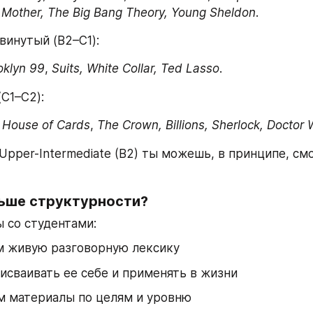
 Mother, The Big Bang Theory, Young Sheldon
.
инутый (B2–C1):
oklyn 99
, 
Suits, White Сollar, Ted Lasso
.
C1–C2):
 
House of Cards
, 
The Crown, Billions, Sherlock, Doctor
Upper-Intermediate (B2) ты можешь, в принципе, смо
ьше структурности?
ы со студентами:
м живую разговорную лексику
исваивать ее себе и применять в жизни
м материалы по целям и уровню