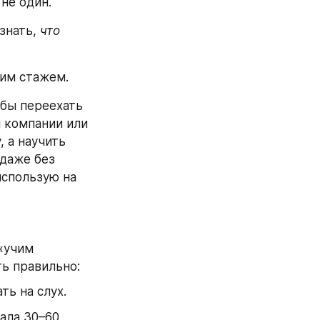
не один.
знать, 
что 
ним стажем.
бы переехать 
 компании или 
 а научить 
даже без 
спользую на 
«учим 
ть правильно:
ть на слух.
чала 30–60 