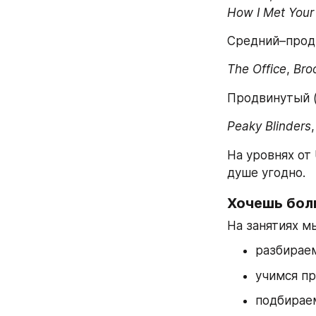
How I Met Your
Средний–продв
The Office
, 
Bro
Продвинутый (
Peaky Blinders
,
На уровнях от 
душе угодно.
Хочешь бол
На занятиях м
разбирае
учимся пр
подбирае