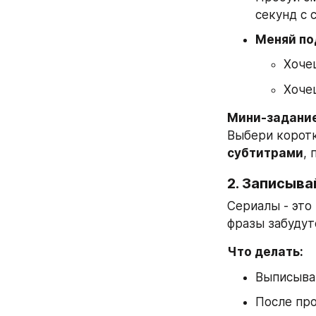
секунд с 
Меняй по
Хочеш
Хочеш
Мини-задание
Выбери коротк
субтитрами
, 
2. Записыв
Сериалы - это
фразы забудутс
Что делать:
Выписыва
После про