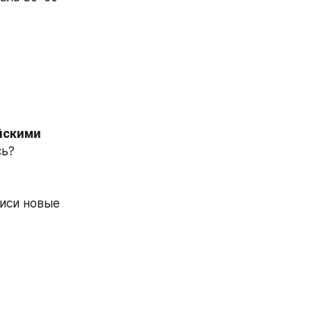
йскими 
сь?
иси новые 