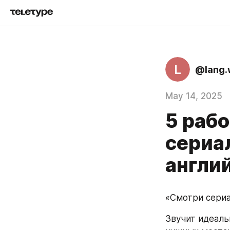
L
@lang.
May 14, 2025
5 раб
сериа
англи
«Смотри сериа
Звучит идеаль