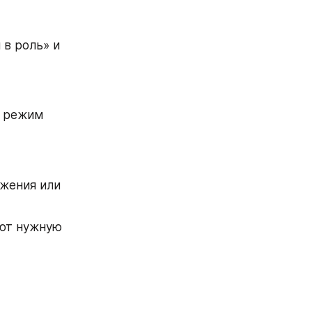
в роль» и 
 режим 
жения или 
ют нужную 