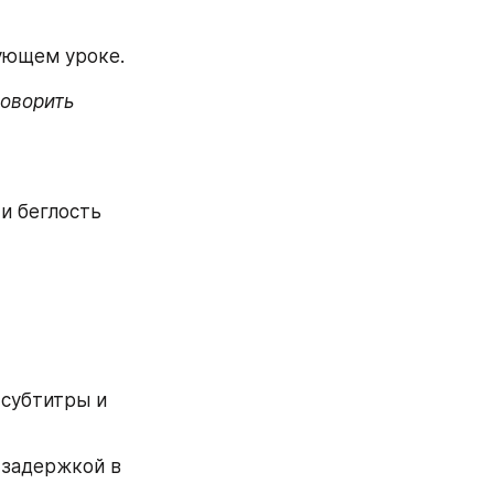
дующем уроке.
оворить 
 беглость 
субтитры и 
задержкой в 