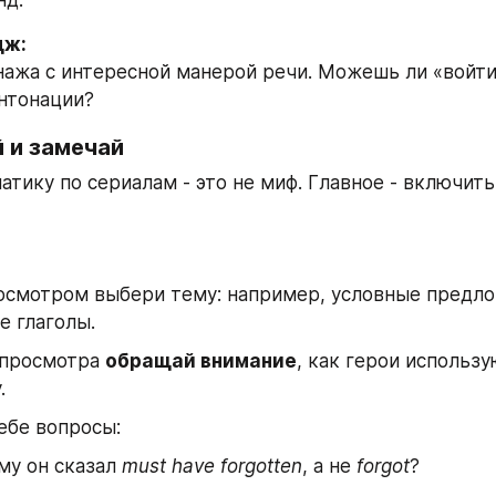
нд.
дж:
ажа с интересной манерой речи. Можешь ли «войти 
нтонации?
 и замечай
атику по сериалам - это не миф. Главное - включить
смотром выбери тему: например, условные предло
 глаголы.
просмотра 
обращай внимание
, как герои использу
.
ебе вопросы:
у он сказал 
must have forgotten
, а не 
forgot
?