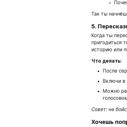
Поче
Так ты начнёш
5. Переска
Когда ты пере
пригодиться т
историю или п
Что делать:
После сер
Включи в 
Можно рас
голосово
Совет: не бой
Хочешь поп