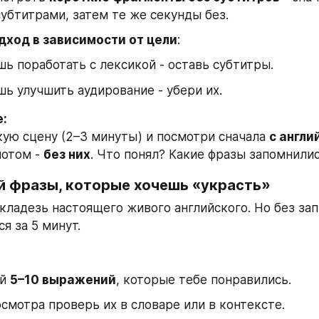
субтитрами, затем те же секунды без.
дход в зависимости от цели
:
ь поработать с лексикой - оставь субтитры.
ь улучшить аудирование - убери их.
:
ую сцену (2–3 минуты) и посмотри сначала 
с англи
потом - 
без них
. Что понял? Какие фразы запомнили
ай фразы, которые хочешь «украсть»
 кладезь настоящего живого английского. Но без зап
я за 5 минут.
й 
5–10 выражений
, которые тебе понравились.
смотра проверь их в словаре или в контексте.