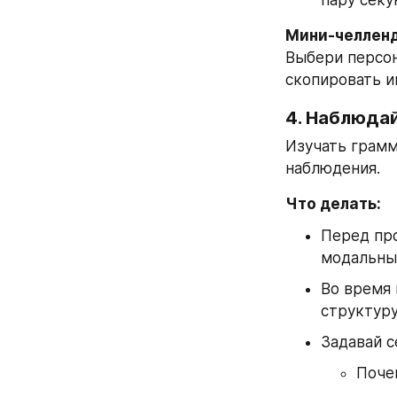
пару секу
Мини-челлен
Выбери персон
скопировать и
4. Наблюдай
Изучать грамм
наблюдения.
Что делать:
Перед про
модальные
Во время 
структуру
Задавай с
Почем