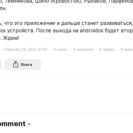
р, Темникова, Шило (Кровосток), Рыбаков, Парфенов 
лн.
, что это приложение и дальше станет развиваться, 
os устройств. После выхода на androidos будет втор
. Ждем!
February 20, 2021, 07:50
0
views
0
reactions
0
replies
0
repo
Share
Comment