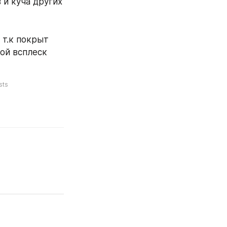
и куча других 
т.к покрыт 
ой всплеск 
sts