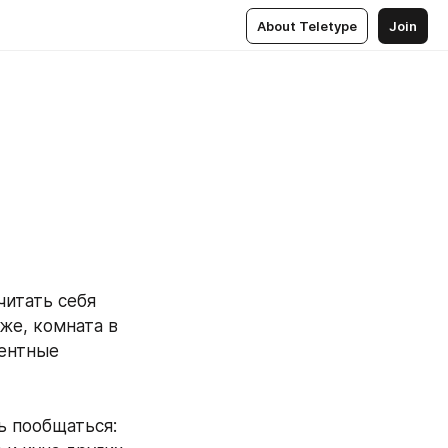
About Teletype
Join
итать себя 
е, комната в 
ентные 
ь пообщаться: 