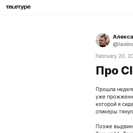
Алекса
@laoin
February 20, 2
Про C
Прошла неделя
уже прожженны
которой я сид
спикеры тянул
Позже выдвинул